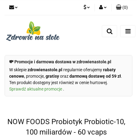
(
0
)
PLN
Zaloguj się
Zarejestruj się
CZK
Dodaj zgłoszenie
Zgody cookies
💸 Promocje i darmowa dostawa w zdrowienastole.pl
W sklepie
zdrowienastole.pl
regularnie oferujemy
rabaty
cenowe
, promocje,
gratisy
oraz
darmową dostawę od 59 zł
.
Ten produkt dostępny jest również w cenie hurtowej.
Sprawdź aktualne promocje
.
NOW FOODS Probiotyk Probiotic-10,
100 miliardów - 60 vcaps