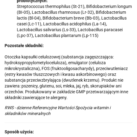
probiotycznych:
Streptococcus thermophilus (St-21), Bifidobacterium longum
(BI-05), Lactobacillus rhamnosus (Lr-32), Bifidobacterium
lactis (Bl-04), Bifidobacterium breve (Bb-03), Lactobacillus
casei (Lc-11), Lactobacillus acidophilus (La-14),
Lactobacillus salivarius (Ls-33), Lactobacillus paracasei
(Lpc-37), Lactobacillus plantarum (Lp-115)
Pozostałe składniki:
Otoczka kapsułki celulozowej (substancja zagęszczająca:
hydroksypropylometyloceluloza), emulgator (celuloza
mikrokrystaliczna), FOS (fruktooligosacharydy), przeciwutleniacz
(estry kwasów tłuszczowych i kwasu askorbinowego) oraz
substancja przeciwzbrylająca (dwutlenek krzemu). Produkt nie
zawiera: pszenicy, glutenu, soi, mleka, jaj, ryb, skorupiaków ani
orzechów. Produkowany w zakładzie GMP przetwarzającym inne
składniki zawierające te alergeny.
RWS - dzienne Referencyjne Wartości Spożycia witamin i
składników mineralnych
Sposób użycia: