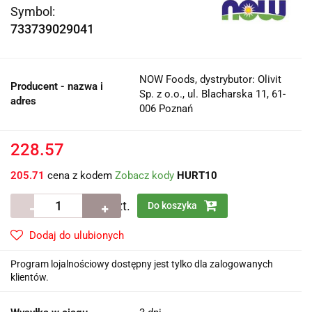
Symbol:
733739029041
NOW Foods, dystrybutor: Olivit
Producent - nazwa i
Sp. z o.o., ul. Blacharska 11, 61-
adres
006 Poznań
228.57
205.71
cena z kodem
Zobacz kody
HURT10
szt.
Do koszyka
Dodaj do ulubionych
Program lojalnościowy dostępny jest tylko dla zalogowanych
klientów.