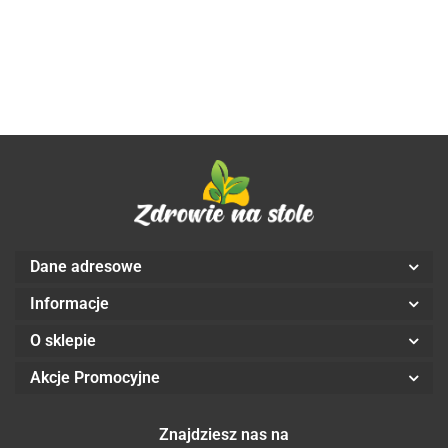
vege caps. -
caps. - Aliness
mld x 30 vege
x 30 vege c
Aliness
caps. - Aliness
Aliness
Dane adresowe
Informacje
O sklepie
Akcje Promocyjne
Znajdziesz nas na