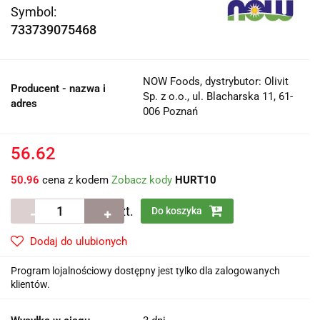
Symbol:
733739075468
NOW Foods, dystrybutor: Olivit
Producent - nazwa i
Sp. z o.o., ul. Blacharska 11, 61-
adres
006 Poznań
56.62
50.96
cena z kodem
Zobacz kody
HURT10
szt.
Do koszyka
Dodaj do ulubionych
Program lojalnościowy dostępny jest tylko dla zalogowanych
klientów.