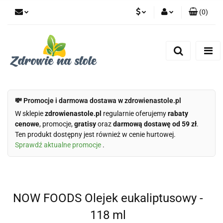
(
0
)
PLN
Zaloguj się
Zarejestruj się
CZK
Dodaj zgłoszenie
Zgody cookies
💸 Promocje i darmowa dostawa w zdrowienastole.pl
W sklepie
zdrowienastole.pl
regularnie oferujemy
rabaty
cenowe
, promocje,
gratisy
oraz
darmową dostawę od 59 zł
.
Ten produkt dostępny jest również w cenie hurtowej.
Sprawdź aktualne promocje
.
NOW FOODS Olejek eukaliptusowy -
118 ml