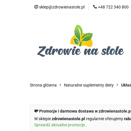
sklep@zdrowienastole.pl
+48 722 340 800
Żywność ekologicz
Kosmetyki ekologi
Duże opakowania
Żywność ekologiczna
Produkty eko dla 
Dom i ogród
Żywność dla zwierząt
Duż
Strona główna
Naturalne suplementy diety
Ukła
💸 Promocje i darmowa dostawa w zdrowienastole.p
W sklepie
zdrowienastole.pl
regularnie oferujemy
rab
Sprawdź aktualne promocje
.