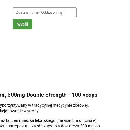
Wyślij
on, 300mg Double Strength - 100 vcaps
 wykorzystywany w tradycyjnej medycynie ziołowej.
nkcjonowanie wątroby.
az korzeń mniszka lekarskiego (Taraxacum officinale),
raktu ostropestu – każda kapsułka dostarcza 300 mg, co