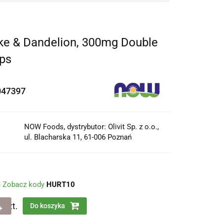
oke & Dandelion, 300mg Double
aps
047397
NOW Foods, dystrybutor: Olivit Sp. z o.o.,
ul. Blacharska 11, 61-006 Poznań
m
Zobacz kody
HURT10
szt.
Do koszyka