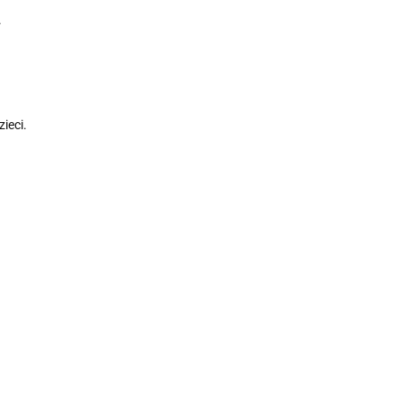
.
ieci.
NOW
Lactoferrin
FOODS
LFS 95%
Arginina