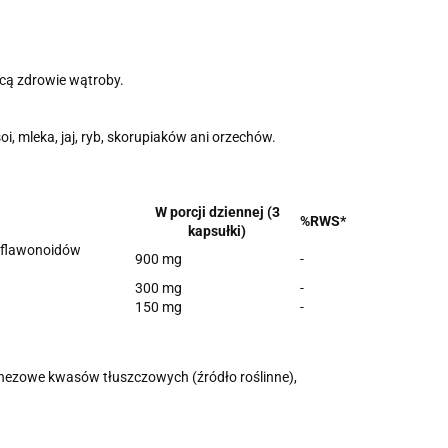
cą zdrowie wątroby.
oi, mleka, jaj, ryb, skorupiaków ani orzechów.
W porcji dziennej (3
%RWS*
kapsułki)
g flawonoidów
900 mg
-
300 mg
-
150 mg
-
gnezowe kwasów tłuszczowych (źródło roślinne),