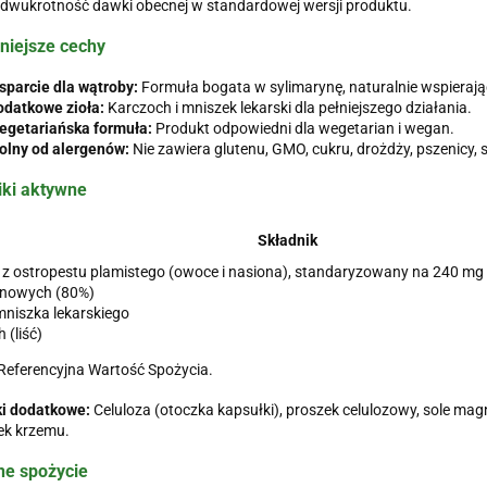
dwukrotność dawki obecnej w standardowej wersji produktu.
niejsze cechy
parcie dla wątroby:
Formuła bogata w sylimarynę, naturalnie wspierają
odatkowe zioła:
Karczoch i mniszek lekarski dla pełniejszego działania.
egetariańska formuła:
Produkt odpowiedni dla wegetarian i wegan.
olny od alergenów:
Nie zawiera glutenu, GMO, cukru, drożdży, pszenicy, s
iki aktywne
Składnik
 z ostropestu plamistego (owoce i nasiona), standaryzowany na 240 m
ynowych (80%)
niszka lekarskiego
 (liść)
Referencyjna Wartość Spożycia.
ki dodatkowe:
Celuloza (otoczka kapsułki), proszek celulozowy, sole ma
ek krzemu.
ne spożycie