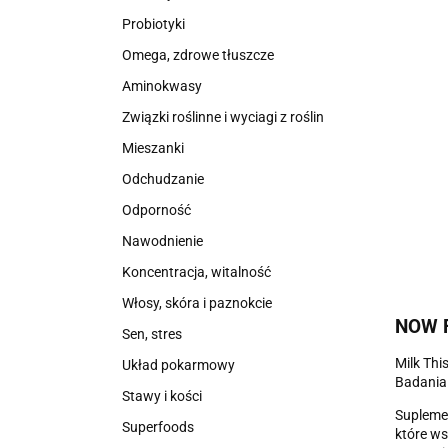
Probiotyki
Omega, zdrowe tłuszcze
Aminokwasy
Związki roślinne i wyciagi z roślin
Mieszanki
Odchudzanie
Odporność
Nawodnienie
Koncentracja, witalność
Włosy, skóra i paznokcie
NOW F
Sen, stres
Milk Thi
Układ pokarmowy
Badania 
Stawy i kości
Suplemen
Superfoods
które ws