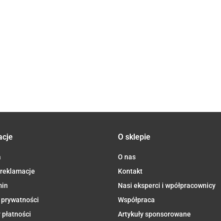
complex B-
Regeneration
kapsułek
Curcumin 3
42.90
Ubiquin
50 x 100
Complex x
LICAPS -
54.90
PLUS z piperyna
77.90
Naturaln
VEGE kaps. -
90 Vege
Aliness
500 mg/1 mg x
KOENZY
Aliness
64.90
Caps -
59.90
60 VEGE kaps. -
100mg x
Aliness
Aliness
Vege cap
Aliness
acje
O sklepie
a
O nas
 reklamacje
Kontakt
min
Nasi eksperci i wpółpracownicy
 prywatności
Współpraca
 płatności
Artykuły sponsorowane