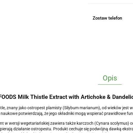
Zostaw telefon
Opis
OODS Milk Thistle Extract with Artichoke & Dandeli
stle, znany jako ostropest plamisty (Silybum marianum), od wieków jest
naukowe potwierdzają, że jego składniki mogą wspierać prawidłowe fu
t w wersji wegetariańskiej zawiera także karczoch (Cynara scolymus) or
pierają działanie ostropestu. Produkt cechuje się podwójną dawką ekst