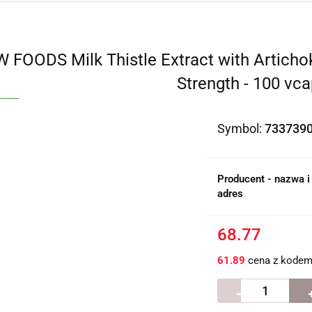
 FOODS Milk Thistle Extract with Artich
Strength - 100 vc
Symbol:
733739
Producent - nazwa i
adres
68.77
61.89
cena z kode