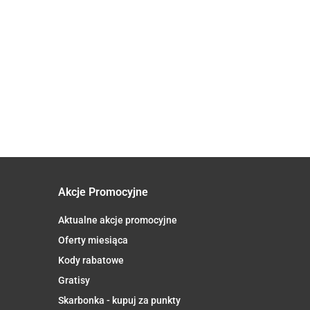
124.40
100 mg x
Cytrulina
oN
82.90
60 kaps -
- 340g
OSAVI OMEGA-3
y
Aliness
OLEJ RYBI
M Q10
MOLECULARLY
 100
29.30
DISTILLED
s. -
1000MG 60
SOFTGELS
Akcje Promocyjne
Aktualne akcje promocyjne
Oferty miesiąca
Kody rabatowe
Gratisy
Skarbonka - kupuj za punkty