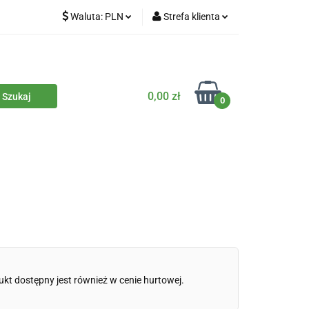
Waluta:
PLN
Strefa klienta
iety
PLN
Zaloguj się
dla zwierząt
CZK
Zarejestruj się
Dodaj zgłoszenie
0,00 zł
0
Zgody cookies
iczne
Eko środki czystości
Kontakt
ukt dostępny jest również w cenie hurtowej.