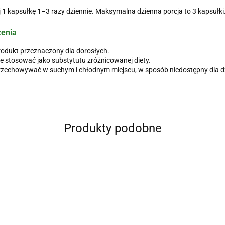
 1 kapsułkę 1–3 razy dziennie. Maksymalna dzienna porcja to 3 kapsułki
żenia
odukt przeznaczony dla dorosłych.
e stosować jako substytutu zróżnicowanej diety.
zechowywać w suchym i chłodnym miejscu, w sposób niedostępny dla dz
Produkty podobne
RevitalHair
Witamina B
Liver
x 60