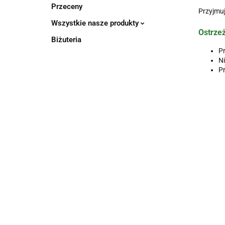
Przeceny
Przyjmuj
Wszystkie nasze produkty
Ostrze
Biżuteria
Pr
Ni
Pr
PARA
OSAVI
Berberine
Jod jodek
FARM
CYTRYNIAN
Sulphate