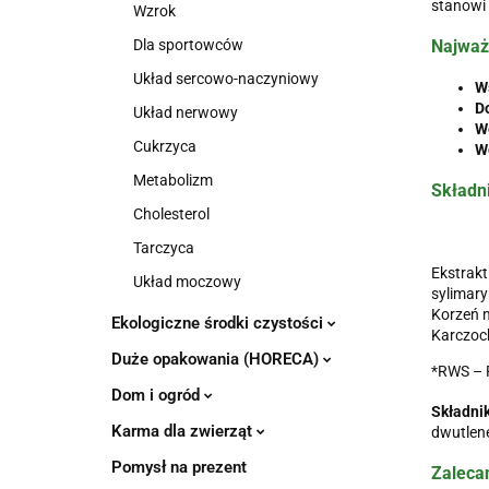
stanowi 
Wzrok
Dla sportowców
Najważ
Układ sercowo-naczyniowy
Ws
D
Układ nerwowy
W
Cukrzyca
W
Metabolizm
Składn
Cholesterol
Tarczyca
Ekstrakt
Układ moczowy
sylimar
Korzeń m
Ekologiczne środki czystości
Karczoch
Duże opakowania (HORECA)
*RWS – 
Dom i ogród
Składni
Karma dla zwierząt
dwutlen
Pomysł na prezent
Zaleca