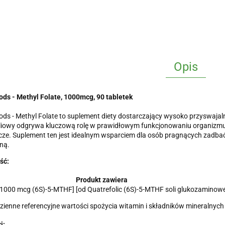
Opis
ds - Methyl Folate, 1000mcg, 90 tabletek
s - Methyl Folate to suplement diety dostarczający wysoko przyswajal
iowy odgrywa kluczową rolę w prawidłowym funkcjonowaniu organizmu, 
e. Suplement ten jest idealnym wsparciem dla osób pragnących zadbać
ną.
ść:
Produkt zawiera
[1000 mcg (6S)-5-MTHF] [od Quatrefolic (6S)-5-MTHF soli glukozaminowe
zienne referencyjne wartości spożycia witamin i składników mineralnych
i: