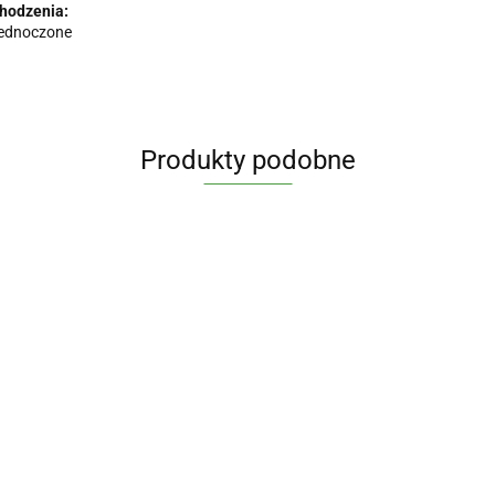
chodzenia:
jednoczone
Produkty podobne
RevitalHair
Witamina B
Liver
x 60
complex B-
Regeneration
kapsułek
Curcumin 3
42.90
50 x 100
Complex x
LICAPS -
54.90
PLUS z piperyna
OSAVI 
77.90
VEGE kaps. -
90 Vege
Aliness
500 mg/1 mg x
OLEJ RY
Aliness
64.90
Caps -
60 VEGE kaps. -
MOLECU
Aliness
29.30
Aliness
DISTILL