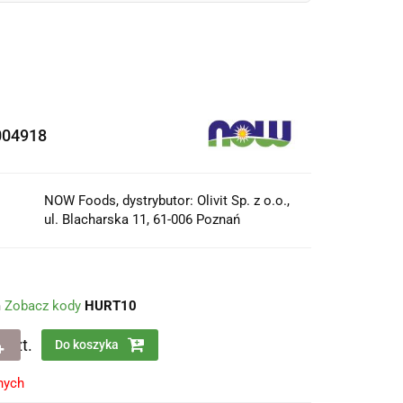
004918
NOW Foods, dystrybutor: Olivit Sp. z o.o.,
ul. Blacharska 11, 61-006 Poznań
m
Zobacz kody
HURT10
szt.
Do koszyka
nych