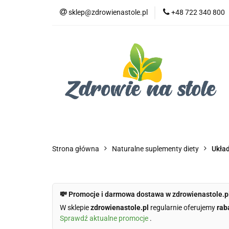
sklep@zdrowienastole.pl
+48 722 340 800
Żywność ekologicz
Kosmetyki ekologi
Duże opakowania
Żywność ekologiczna
Produkty eko dla 
Dom i ogród
Żywność dla zwierząt
Duż
Strona główna
Naturalne suplementy diety
Ukła
💸 Promocje i darmowa dostawa w zdrowienastole.p
W sklepie
zdrowienastole.pl
regularnie oferujemy
rab
Sprawdź aktualne promocje
.