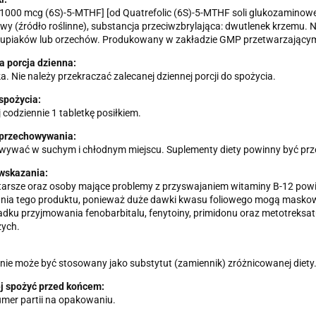
[1000 mcg (6S)-5-MTHF] [od Quatrefolic (6S)-5-MTHF soli glukozaminowej
wy (źródło roślinne), substancja przeciwzbrylająca: dwutlenek krzemu. Nie
rupiaków lub orzechów. Produkowany w zakładzie GMP przetwarzającym i
a porcja dzienna:
ka. Nie należy przekraczać zalecanej dziennej porcji do spożycia.
spożycia:
 codziennie 1 tabletkę posiłkiem.
przechowywania:
wywać w suchym i chłodnym miejscu. Suplementy diety powinny być prz
wskazania:
arsze oraz osoby mające problemy z przyswajaniem witaminy B-12 powi
nia tego produktu, ponieważ duże dawki kwasu foliowego mogą maskowa
dku przyjmowania fenobarbitalu, fenytoiny, primidonu oraz metotreksat
ych.
nie może być stosowany jako substytut (zamiennik) zróżnicowanej diety
ej spożyć przed końcem:
umer partii na opakowaniu.