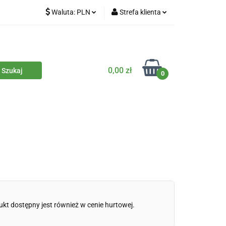
Waluta:
PLN
Strefa klienta
iety
PLN
Zaloguj się
dla zwierząt
CZK
Zarejestruj się
Dodaj zgłoszenie
0,00 zł
0
Zgody cookies
iczne
Eko środki czystości
Kontakt
ukt dostępny jest również w cenie hurtowej.