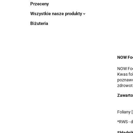
Przeceny
Wszystkie nasze produkty
Biżuteria
NOW Foo
NOW Food
Kwas fol
poznawcz
zdrowot
Zawarto
Foliany 
*RWS - d
Składnik