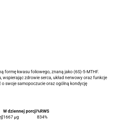
ną formę kwasu foliowego, znaną jako (6S)-5-MTHF.
wspierając zdrowie serca, układ nerwowy oraz funkcje
 o swoje samopoczucie oraz ogólną kondycję
W dziennej porcji
%RWS
j]
1667 µg
834%