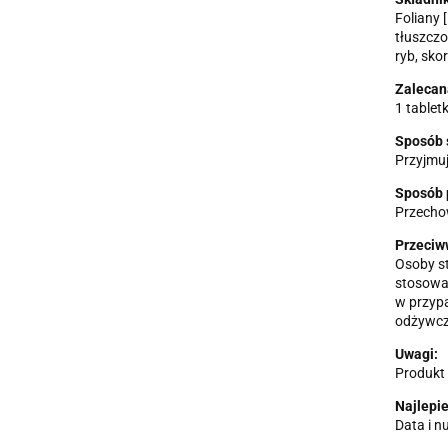
Foliany 
tłuszczo
ryb, sko
Zalecan
1 tablet
Sposób 
Przyjmuj
Sposób 
Przecho
Przeciw
Osoby st
stosowa
w przypa
odżywcz
Uwagi:
Produkt 
Najlepi
Data i n