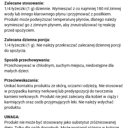
Zalecane stosowanie:
1/4 łyżeczki (1 g) dziennie. Wymieszać z co najmniej 180 ml zimnej
wody lub innego klarownego płynu i przyjmować z posiłkiem.
Produkt może podwyższać temperaturę płynów, dlatego należy
wymieszać go z zimnym płynem, aby zneutralizować tę reakcję
przed spożyciem.
Zalecana dzienna porcja:
1/4 łyżeczki (1 g). Nie należy przekraczać zalecanej dziennej porcji
do spożycia.
Sposób przechowywania:
Przechowywać w chłodnym, suchym miejscu, niedostępne dla
małych dzieci.
Przeciwwskazania:
Unikać kontaktu produktu ze skórą, oczami i odzieżą. Nie stosować
w przypadku kamicy nerkowej lub predyspozycji do tworzenia
kamieni nerkowych. Produkt nie jest zalecany dla kobiet w ciąży i
karmiących oraz osób przyjmujących leki. Nie należy wdychać
produktu.
UWAGA:
Produkt nie może być stosowany jako substytut zróżnicowanej
diety. Tylko dla osób dorosłych. Może wystąpić różnica w kolorze