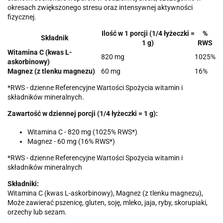
okresach zwiększonego stresu oraz intensywnej aktywności
fizycznej.
Ilość w 1 porcji (1/4 łyżeczki =
%
Składnik
1 g)
RWS
Witamina C (kwas L-
820 mg
1025%
askorbinowy)
Magnez (z tlenku magnezu)
60 mg
16%
*RWS - dzienne Referencyjne Wartości Spożycia witamin i
składników mineralnych.
Zawartość w dziennej porcji (1/4 łyżeczki = 1 g):
Witamina C - 820 mg (1025% RWS*)
Magnez - 60 mg (16% RWS*)
*RWS - dzienne Referencyjne Wartości Spożycia witamin i
składników mineralnych
Składniki:
Witamina C (kwas L-askorbinowy), Magnez (z tlenku magnezu),
Może zawierać pszenicę, gluten, soję, mleko, jaja, ryby, skorupiaki,
orzechy lub sezam.