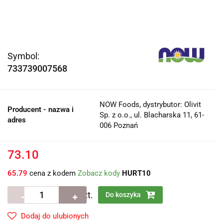
Symbol:
733739007568
NOW Foods, dystrybutor: Olivit
Producent - nazwa i
Sp. z o.o., ul. Blacharska 11, 61-
adres
006 Poznań
73.10
65.79
cena z kodem
Zobacz kody
HURT10
szt.
Do koszyka
Dodaj do ulubionych