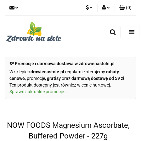
(
0
)
PLN
Zaloguj się
Zarejestruj się
CZK
Dodaj zgłoszenie
Zgody cookies
💸 Promocje i darmowa dostawa w zdrowienastole.pl
W sklepie
zdrowienastole.pl
regularnie oferujemy
rabaty
cenowe
, promocje,
gratisy
oraz
darmową dostawę od 59 zł
.
Ten produkt dostępny jest również w cenie hurtowej.
Sprawdź aktualne promocje
.
NOW FOODS Magnesium Ascorbate,
Buffered Powder - 227g