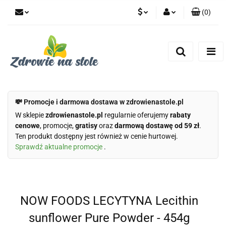
(
0
)
PLN
Zaloguj się
Zarejestruj się
CZK
Dodaj zgłoszenie
Zgody cookies
💸 Promocje i darmowa dostawa w zdrowienastole.pl
W sklepie
zdrowienastole.pl
regularnie oferujemy
rabaty
cenowe
, promocje,
gratisy
oraz
darmową dostawę od 59 zł
.
Ten produkt dostępny jest również w cenie hurtowej.
Sprawdź aktualne promocje
.
NOW FOODS LECYTYNA Lecithin
sunflower Pure Powder - 454g