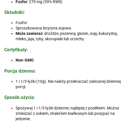
Fosfor
: 270 mg (39% RWS)
Składniki
:
Fosfor
Sproszkowana lecytyna sojowa
Może zawierać
: drożdże, pszenicę, gluten, soję, kukurydzę,
mleko, jaja, ryby, skorupiaki lub orzechy.
Certyfikaty
:
Non-GMO
Porcja dzienna
:
1 i 1/3 łyżki (10g). Nie należy przekraczać zalecanej dziennej
porcji.
Sposób użycia
:
Spożywaj 1 i 1/3 łyżki dziennie, najlepiej z posiłkiem. Można
zmieszać z sokiem, shake’iem białkowym lub posypać na
jedzenie.