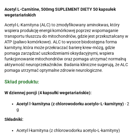
Acetyl L-Carnitine, 500mg
SUPLEMENT DIETY
50 kapsułek
wegetariańskich
Acetyl-L-Karnityna (ALC) to zmodyfikowany aminokwas, który
wspiera produkcję energii komórkowej poprzez wspomaganie
transportu tłuszczu do mitochondriów, gdzie jest przekształcany w
ATP (paliwo komórkowe). ALC to wysoce biodostępna forma
karnityny, która może przekraczać barierę krew-mózg, gdzie
pomaga zarządzać uszkodzeniami oksydacyjnymi, wspiera
funkcjonowanie mitochondriów oraz pomaga utrzymać normalną
aktywność neuroprzekaźników. Badania kliniczne sugerują, że ALC
pomaga utrzymać optymalne zdrowie neurologiczne.
Skład produktu:
W dziennej porcji (4 kapsułki wegetariańskie):
Acetyl l-karnityna (z chlorowodorku acetylo-L-karnityny)
- 2
g
Składniki:
Acetyl l-karnityna (z chlorowodorku acetylo-L-karnityny)