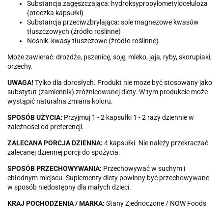
Substancja zagęszczająca: hydroksypropylometyloceluloza
(otoczka kapsułki)
Substancja przeciwzbrylająca: sole magnezowe kwasów
tłuszczowych (źródło roślinne)
Nośnik: kwasy tłuszczowe (źródło roślinne)
Może zawierać: drożdże, pszenicę, soję, mleko, jaja, ryby, skorupiaki,
orzechy.
UWAGA!
Tylko dla dorosłych. Produkt nie może być stosowany jako
substytut (zamiennik) zróżnicowanej diety. W tym produkcie może
wystąpić naturalna zmiana koloru.
SPOSÓB UŻYCIA:
Przyjmuj 1 - 2 kapsułki 1 - 2 razy dziennie w
zależności od preferencji.
ZALECANA PORCJA DZIENNA:
4 kapsułki. Nie należy przekraczać
zalecanej dziennej porcji do spożycia.
SPOSÓB PRZECHOWYWANIA:
Przechowywać w suchym i
chłodnym miejscu. Suplementy diety powinny być przechowywane
w sposób niedostępny dla małych dzieci.
KRAJ POCHODZENIA / MARKA:
Stany Zjednoczone / NOW Foods