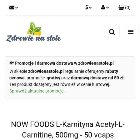
(
0
)
PLN
Zaloguj się
Zarejestruj się
CZK
Dodaj zgłoszenie
Zgody cookies
💸 Promocje i darmowa dostawa w zdrowienastole.pl
W sklepie
zdrowienastole.pl
regularnie oferujemy
rabaty
cenowe
, promocje,
gratisy
oraz
darmową dostawę od 59 zł
.
Ten produkt dostępny jest również w cenie hurtowej.
Sprawdź aktualne promocje
.
NOW FOODS L-Karnityna Acetyl-L-
Carnitine, 500mg - 50 vcaps