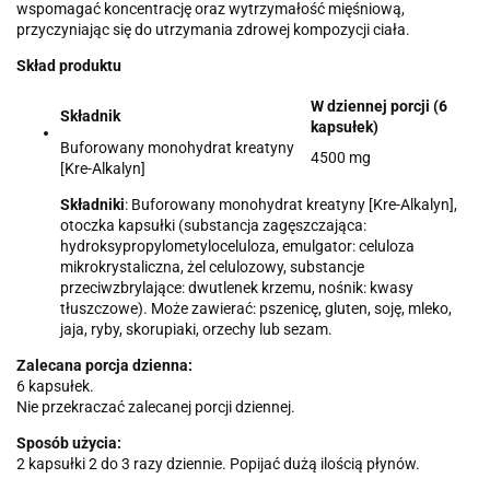
wspomagać koncentrację oraz wytrzymałość mięśniową,
przyczyniając się do utrzymania zdrowej kompozycji ciała.
Skład produktu
W dziennej porcji (6
Składnik
kapsułek)
Buforowany monohydrat kreatyny
4500 mg
[Kre-Alkalyn]
Składniki
: Buforowany monohydrat kreatyny [Kre-Alkalyn],
otoczka kapsułki (substancja zagęszczająca:
hydroksypropylometyloceluloza, emulgator: celuloza
mikrokrystaliczna, żel celulozowy, substancje
przeciwzbrylające: dwutlenek krzemu, nośnik: kwasy
tłuszczowe). Może zawierać: pszenicę, gluten, soję, mleko,
jaja, ryby, skorupiaki, orzechy lub sezam.
Zalecana porcja dzienna:
6 kapsułek.
Nie przekraczać zalecanej porcji dziennej.
Sposób użycia:
2 kapsułki 2 do 3 razy dziennie. Popijać dużą ilością płynów.