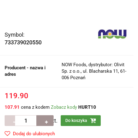
Symbol:
733739020550
NOW Foods, dystrybutor: Olivit
Producent - nazwa i
Sp. z o.o., ul. Blacharska 11, 61-
adres
006 Poznań
119.90
107.91
cena z kodem
Zobacz kody
HURT10
szt.
Do koszyka
Dodaj do ulubionych