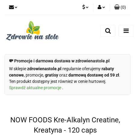
(
0
)
PLN
Zaloguj się
Zarejestruj się
CZK
Dodaj zgłoszenie
Zgody cookies
💸 Promocje i darmowa dostawa w zdrowienastole.pl
W sklepie
zdrowienastole.pl
regularnie oferujemy
rabaty
cenowe
, promocje,
gratisy
oraz
darmową dostawę od 59 zł
.
Ten produkt dostępny jest również w cenie hurtowej.
Sprawdź aktualne promocje
.
NOW FOODS Kre-Alkalyn Creatine,
Kreatyna - 120 caps