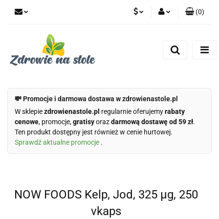
(
0
)
PLN
Zaloguj się
Zarejestruj się
CZK
Dodaj zgłoszenie
Zgody cookies
💸 Promocje i darmowa dostawa w zdrowienastole.pl
W sklepie
zdrowienastole.pl
regularnie oferujemy
rabaty
cenowe
, promocje,
gratisy
oraz
darmową dostawę od 59 zł
.
Ten produkt dostępny jest również w cenie hurtowej.
Sprawdź aktualne promocje
.
NOW FOODS Kelp, Jod, 325 µg, 250
vkaps