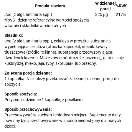
W dziennej
Produkt zawiera
%RWS
porcji
Jod (z alg Laminaria spp.)
325 µg
217%
*RWS - dzienne referencyjne wartości spożycia
witamin i składników mineralnych
Składniki:
Jod (z alg Laminaria spp.), celuloza w proszku, substancja
wypełniająca: celuloza (otoczka kapsułki), nośnik: kwasy
tłuszczowe (źródło roślinne), substancja przeciwzbrylająca:
dwutlenek krzemu. Może zawierać: drożdże, pszenicę, gluten, soję,
kukurydzę, mleko, jaja, ryby, skorupiaki lub orzechy.
Zalecana porcja dzienna:
1 kapsułka. Nie należy przekraczać zalecanej dziennej porcji do
spożycia.
Sposób spożycia:
Przyjmuj codziennie 1 kapsułkę z posiłkiem.
Sposób przechowywania:
Przechowywać w suchym i chłodnym miejscu. Suplementy diety
powinny być przechowywane w sposób niedostępny dla małych
dzieci.