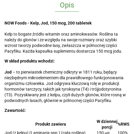
Opis
NOW Foods - Kelp, Jod, 150 mcg, 200 tabletek
Kelp to bogate źródło witamin oraz aminokwasów. Roślina ta
należy do glonów i ze względu na swoje rozmiary oraz szybki
wzrost tworzy podwodne lasy, zwłaszcza w północnej części
Pacyfiku. Każda kapsułka suplementu dostarcza 150 mcg jodu.
W skład produktu wchodzi:
Jod
– to pierwiastek chemiczny odkryty w 1811 roku, będący
niezbędnym mikroelementem dla prawidłowego funkcjonowania
organizmu człowieka. Jod odgrywa kluczową rolę w produkcji
hormonów tarczycy, takich jak tyroksyna (T4) i trójjodotyronina
(T3). Pozyskiwany jest z kelpu, czyli dużych glonów, które rosną w
podwodnych lasach, głównie w północnej części Pacyfiku.
Zawartość:
W dziennej
Produkt zawiera
%RWS
porcji
Jod (z kelpu) (Laminaria spp.) (cała roślina)
150 µg
100%