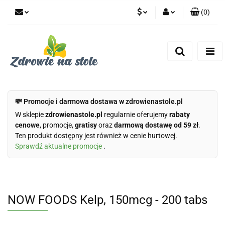
(
0
)
PLN
Zaloguj się
Zarejestruj się
CZK
Dodaj zgłoszenie
Zgody cookies
💸 Promocje i darmowa dostawa w zdrowienastole.pl
W sklepie
zdrowienastole.pl
regularnie oferujemy
rabaty
cenowe
, promocje,
gratisy
oraz
darmową dostawę od 59 zł
.
Ten produkt dostępny jest również w cenie hurtowej.
Sprawdź aktualne promocje
.
NOW FOODS Kelp, 150mcg - 200 tabs