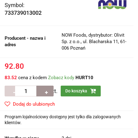
Symbol:
733739013002
NOW Foods, dystrybutor: Olivit
Producent - nazwa i
Sp. z o.o., ul. Blacharska 11, 61-
adres
006 Poznań
92.80
83.52
cena z kodem
Zobacz kody
HURT10
szt.
Do koszyka
Dodaj do ulubionych
Program lojalnościowy dostępny jest tylko dla zalogowanych
klientów.