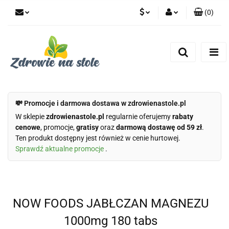
(
0
)
PLN
Zaloguj się
Zarejestruj się
CZK
Dodaj zgłoszenie
Zgody cookies
💸 Promocje i darmowa dostawa w zdrowienastole.pl
W sklepie
zdrowienastole.pl
regularnie oferujemy
rabaty
cenowe
, promocje,
gratisy
oraz
darmową dostawę od 59 zł
.
Ten produkt dostępny jest również w cenie hurtowej.
Sprawdź aktualne promocje
.
NOW FOODS JABŁCZAN MAGNEZU
1000mg 180 tabs