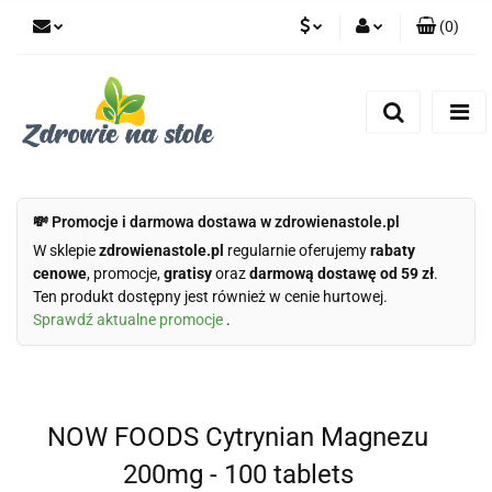
(
0
)
PLN
Zaloguj się
Zarejestruj się
CZK
Dodaj zgłoszenie
Zgody cookies
💸 Promocje i darmowa dostawa w zdrowienastole.pl
W sklepie
zdrowienastole.pl
regularnie oferujemy
rabaty
cenowe
, promocje,
gratisy
oraz
darmową dostawę od 59 zł
.
Ten produkt dostępny jest również w cenie hurtowej.
Sprawdź aktualne promocje
.
NOW FOODS Cytrynian Magnezu
200mg - 100 tablets