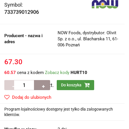
Symbol:
733739012906
NOW Foods, dystrybutor: Olivit
Producent - nazwa i
Sp. z o.o., ul. Blacharska 11, 61-
adres
006 Poznań
67.30
60.57
cena z kodem
Zobacz kody
HURT10
szt.
Do koszyka
Dodaj do ulubionych
Program lojalnościowy dostępny jest tylko dla zalogowanych
klientów.