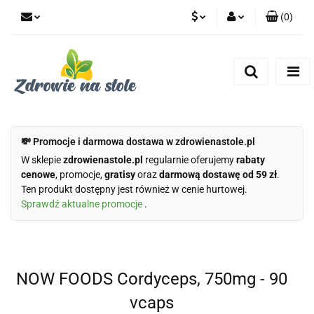
(
0
)
PLN
Zaloguj się
Zarejestruj się
CZK
Dodaj zgłoszenie
Zgody cookies
💸 Promocje i darmowa dostawa w zdrowienastole.pl
W sklepie
zdrowienastole.pl
regularnie oferujemy
rabaty
cenowe
, promocje,
gratisy
oraz
darmową dostawę od 59 zł
.
Ten produkt dostępny jest również w cenie hurtowej.
Sprawdź aktualne promocje
.
NOW FOODS Cordyceps, 750mg - 90
vcaps