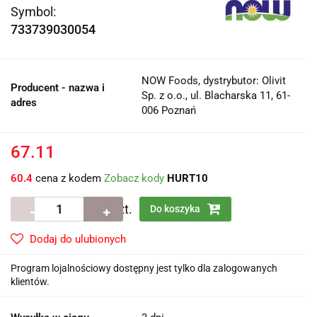
Symbol:
733739030054
NOW Foods, dystrybutor: Olivit
Producent - nazwa i
Sp. z o.o., ul. Blacharska 11, 61-
adres
006 Poznań
67.11
60.4
cena z kodem
Zobacz kody
HURT10
szt.
Do koszyka
Dodaj do ulubionych
Program lojalnościowy dostępny jest tylko dla zalogowanych
klientów.