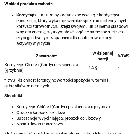
W skład produktu wchodzi:
Kordyceps
– naturalny, organiczny wyciąg z kordycepsu
chińskiego, który wykazuje szerokie spektrum potencjalnych
korzyści zdrowotnych. Dzięki swojemu unikalnemu składowi
wspiera energię, wytrzymałość i ogólne samopoczucie, co
czyni go idealnym wsparciem dla osób prowadzących
aktywny styl życia.
W dziennej
Zawartość:
%RWS
porcji
Kordyceps Chiński (Cordyceps sinensis)
4.5 g
-
(grzybnia)
*RWS - dzienne referencyjne wartości spożycia witamin i
składników mineralnych
Składniki:
Kordyceps Chiński (Cordyceps sinensis) (grzybnia)
Otoczka kapsułki: celuloza
Substancja wypełniająca: proszek celulozowy
Nośnik: kwas tłuszczowy
Może zawierać: drożdże, pszenicę, gluten, soję, mleko, jaja, ryby,