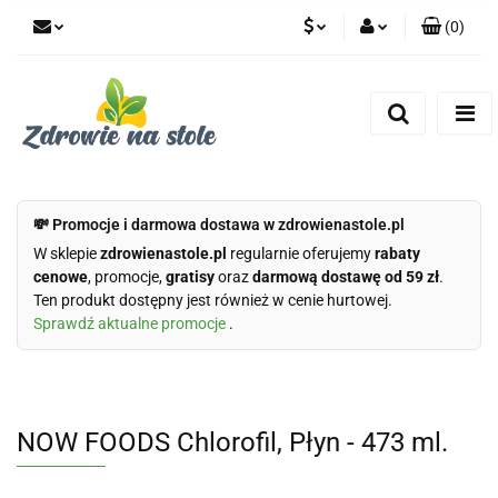
(
0
)
PLN
Zaloguj się
Zarejestruj się
CZK
Dodaj zgłoszenie
Zgody cookies
💸 Promocje i darmowa dostawa w zdrowienastole.pl
W sklepie
zdrowienastole.pl
regularnie oferujemy
rabaty
cenowe
, promocje,
gratisy
oraz
darmową dostawę od 59 zł
.
Ten produkt dostępny jest również w cenie hurtowej.
Sprawdź aktualne promocje
.
NOW FOODS Chlorofil, Płyn - 473 ml.