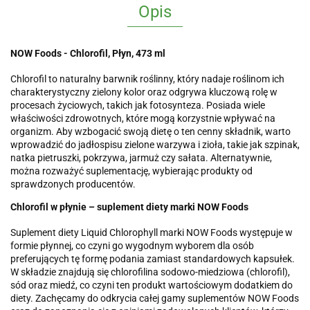
Opis
NOW Foods - Chlorofil, Płyn, 473 ml
Chlorofil to naturalny barwnik roślinny, który nadaje roślinom ich
charakterystyczny zielony kolor oraz odgrywa kluczową rolę w
procesach życiowych, takich jak fotosynteza. Posiada wiele
właściwości zdrowotnych, które mogą korzystnie wpływać na
organizm. Aby wzbogacić swoją dietę o ten cenny składnik, warto
wprowadzić do jadłospisu zielone warzywa i zioła, takie jak szpinak,
natka pietruszki, pokrzywa, jarmuż czy sałata. Alternatywnie,
można rozważyć suplementację, wybierając produkty od
sprawdzonych producentów.
Chlorofil w płynie – suplement diety marki NOW Foods
Suplement diety Liquid Chlorophyll marki NOW Foods występuje w
formie płynnej, co czyni go wygodnym wyborem dla osób
preferujących tę formę podania zamiast standardowych kapsułek.
W składzie znajdują się chlorofilina sodowo-miedziowa (chlorofil),
sód oraz miedź, co czyni ten produkt wartościowym dodatkiem do
diety. Zachęcamy do odkrycia całej gamy suplementów NOW Foods