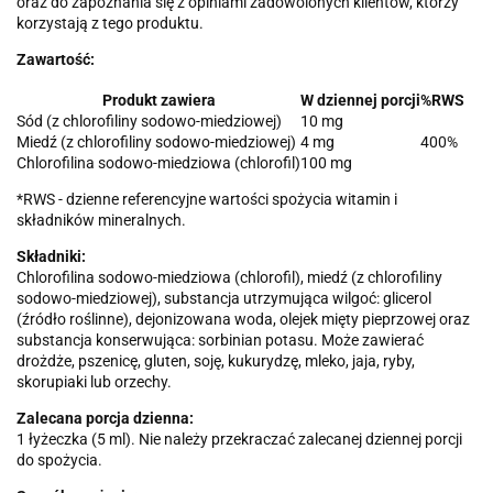
oraz do zapoznania się z opiniami zadowolonych klientów, którzy
korzystają z tego produktu.
Zawartość:
Produkt zawiera
W dziennej porcji
%RWS
Sód (z chlorofiliny sodowo-miedziowej)
10 mg
Miedź (z chlorofiliny sodowo-miedziowej)
4 mg
400%
Chlorofilina sodowo-miedziowa (chlorofil)
100 mg
*RWS - dzienne referencyjne wartości spożycia witamin i
składników mineralnych.
Składniki:
Chlorofilina sodowo-miedziowa (chlorofil), miedź (z chlorofiliny
sodowo-miedziowej), substancja utrzymująca wilgoć: glicerol
(źródło roślinne), dejonizowana woda, olejek mięty pieprzowej oraz
substancja konserwująca: sorbinian potasu. Może zawierać
drożdże, pszenicę, gluten, soję, kukurydzę, mleko, jaja, ryby,
skorupiaki lub orzechy.
Zalecana porcja dzienna:
1 łyżeczka (5 ml). Nie należy przekraczać zalecanej dziennej porcji
do spożycia.