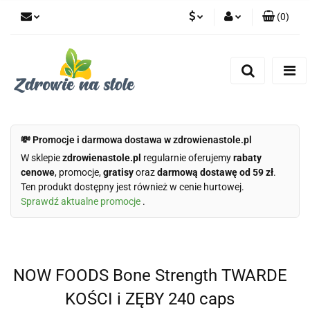
(
0
)
PLN
Zaloguj się
Zarejestruj się
CZK
Dodaj zgłoszenie
Zgody cookies
💸 Promocje i darmowa dostawa w zdrowienastole.pl
W sklepie
zdrowienastole.pl
regularnie oferujemy
rabaty
cenowe
, promocje,
gratisy
oraz
darmową dostawę od 59 zł
.
Ten produkt dostępny jest również w cenie hurtowej.
Sprawdź aktualne promocje
.
NOW FOODS Bone Strength TWARDE
KOŚCI i ZĘBY 240 caps