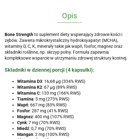
Opis
Bone Strength
to suplement diety wspierający zdrowie kości i
zębów. Zawiera mikrokrystaliczny hydroksyapatyt (MCHA),
witaminy D, C, K, minerały takie jak wapń, fosfor, magnez oraz
składniki roślinne, np. skrzyp polny. Formuła zapewnia
kompleksowe wsparcie w utrzymaniu zdrowej struktury kostnej.
Składniki w dziennej porcji (4 kapsułki):
Witamina D3
: 16,68 µg (334% RWS)
Witamina K2
: 67 µg (89% RWS)
Witamina C
: 133 mg (166% RWS)
Tiamina
: 3 mg (273% RWS)
Wapń
: 667 mg (83% RWS)
Fosfor
: 287 mg (41% RWS)
Magnez
: 400 mg (107% RWS)
Cynk
: 7 mg (70% RWS)
Miedź
: 0,7 mg (70% RWS)
Mangan
: 2 mg (100% RWS)