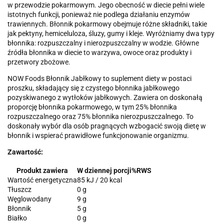
w przewodzie pokarmowym. Jego obecność w diecie pełni wiele
istotnych funkcji, ponieważ nie podlega działaniu enzymów
trawiennych. Błonnik pokarmowy obejmuje różne składniki, takie
jak pektyny, hemiceluloza, śluzy, gumy i kleje. Wyróżniamy dwa typy
błonnika: rozpuszczalny i nierozpuszczalny w wodzie. Główne
źródła błonnika w diecie to warzywa, owoce oraz produkty i
przetwory zbożowe.
NOW Foods Błonnik Jabłkowy to suplement diety w postaci
proszku, składający się z czystego błonnika jabłkowego
pozyskiwanego z wytłoków jabłkowych. Zawiera on doskonałą
proporcję błonnika pokarmowego, w tym 25% błonnika
rozpuszczalnego oraz 75% błonnika nierozpuszczalnego. To
doskonały wybór dla osób pragnących wzbogacić swoją dietę w
błonnik i wspierać prawidłowe funkcjonowanie organizmu.
Zawartość:
Produkt zawiera
W dziennej porcji
%RWS
Wartość energetyczna
85 kJ / 20 kcal
Tłuszcz
0 g
Węglowodany
9 g
Błonnik
5 g
Białko
0 g