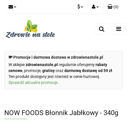
(
0
)
PLN
Zaloguj się
Zarejestruj się
CZK
Dodaj zgłoszenie
Zgody cookies
💸 Promocje i darmowa dostawa w zdrowienastole.pl
W sklepie
zdrowienastole.pl
regularnie oferujemy
rabaty
cenowe
, promocje,
gratisy
oraz
darmową dostawę od 59 zł
.
Ten produkt dostępny jest również w cenie hurtowej.
Sprawdź aktualne promocje
.
NOW FOODS Błonnik Jabłkowy - 340g