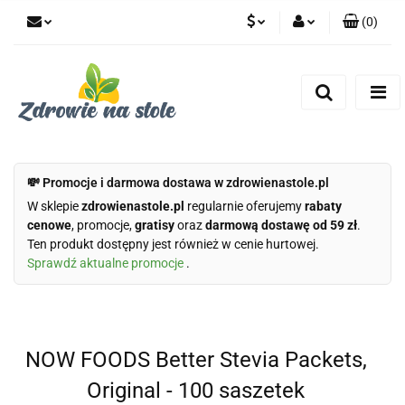
(
0
)
PLN
Zaloguj się
Zarejestruj się
CZK
Dodaj zgłoszenie
Zgody cookies
💸 Promocje i darmowa dostawa w zdrowienastole.pl
W sklepie
zdrowienastole.pl
regularnie oferujemy
rabaty
cenowe
, promocje,
gratisy
oraz
darmową dostawę od 59 zł
.
Ten produkt dostępny jest również w cenie hurtowej.
Sprawdź aktualne promocje
.
NOW FOODS Better Stevia Packets,
Original - 100 saszetek