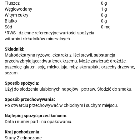
Tłuszcz
0 g
Węglowodany
1 g
W tym cukry
0 g
Białko
0 g
Sód
0 mg
*RWS - dzienne referencyjne wartości spożycia
witamin i składników mineralnych
Składniki:
Maltodekstryna ryżowa, ekstrakt z liści stewii, substancja
przeciwzbrylająca: dwutlenek krzemu. Może zawierać: drożdże,
pszenicę, gluten, soję, mleko, jaja, ryby, skorupiaki, orzechy drzewne,
sezam.
Sposób spożycia:
Użyj do słodzenia ulubionych napojów i potraw. Słodzić do smaku.
Sposób przechowywania:
Po otwarciu przechowywać w chłodnym i suchym miejscu.
Najlepiej spożyć przed końcem:
Data i numer partii na opakowaniu.
Kraj pochodzenia:
Stany Zjednoczone