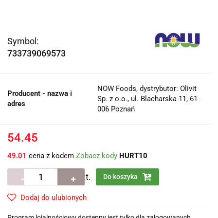
Symbol:
733739069573
NOW Foods, dystrybutor: Olivit
Producent - nazwa i
Sp. z o.o., ul. Blacharska 11, 61-
adres
006 Poznań
54.45
49.01
cena z kodem
Zobacz kody
HURT10
szt.
Do koszyka
Dodaj do ulubionych
Program lojalnościowy dostępny jest tylko dla zalogowanych