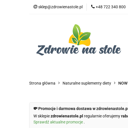
sklep@zdrowienastole.pl
+48 722 340 800
Żywność ekologicz
Kosmetyki ekologi
Duże opakowania
Żywność ekologiczna
Produkty eko dla 
Dom i ogród
Żywność dla zwierząt
Duż
Strona główna
Naturalne suplementy diety
NOW 
💸 Promocje i darmowa dostawa w zdrowienastole.p
W sklepie
zdrowienastole.pl
regularnie oferujemy
rab
Sprawdź aktualne promocje
.