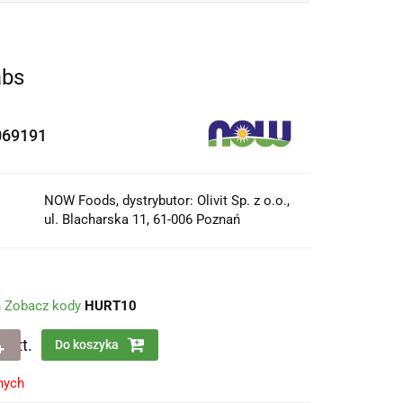
abs
069191
NOW Foods, dystrybutor: Olivit Sp. z o.o.,
ul. Blacharska 11, 61-006 Poznań
m
Zobacz kody
HURT10
szt.
Do koszyka
nych