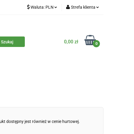
Waluta:
PLN
Strefa klienta
iety
PLN
Zaloguj się
dla zwierząt
CZK
Zarejestruj się
Dodaj zgłoszenie
0,00 zł
0
Zgody cookies
iczne
Eko środki czystości
Kontakt
ukt dostępny jest również w cenie hurtowej.