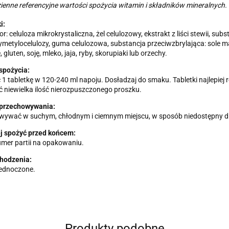
ienne referencyjne wartości spożycia witamin i składników mineralnych.
i:
r: celuloza mikrokrystaliczna, żel celulozowy, ekstrakt z liści stewii, su
ymetylocelulozy, guma celulozowa, substancja przeciwzbrylająca: sol
 gluten, soję, mleko, jaja, ryby, skorupiaki lub orzechy.
spożycia:
1 tabletkę w 120-240 ml napoju. Dosładzaj do smaku. Tabletki najlepiej
 niewielka ilość nierozpuszczonego proszku.
przechowywania:
wywać w suchym, chłodnym i ciemnym miejscu, w sposób niedostępny dl
ej spożyć przed końcem:
umer partii na opakowaniu.
chodzenia:
jednoczone.
Produkty podobne