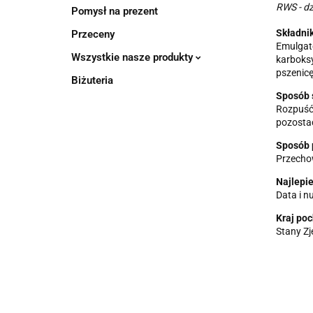
RWS - dz
Pomysł na prezent
Składnik
Przeceny
Emulgato
Wszystkie nasze produkty
karboks
pszenicę,
Biżuteria
Sposób 
Rozpuść 
pozostać
Sposób 
Przecho
Najlepi
Data i n
Kraj po
Stany Z