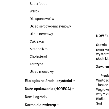
Superfoods
Wzrok
Dla sportowców
Układ sercowo-naczyniowy
Układ nerwowy
NOW Foo
Cukrzyca
Stewia
t
Metabolizm
ponieważ
wystarcz
Cholesterol
słodziki
Tarczyca
Zawarto
Układ moczowy
Produ
Wartość
Ekologiczne środki czystości
Tłuszcz
Duże opakowania (HORECA)
Węglow
w tym c
Dom i ogród
Białko
Sód
Karma dla zwierząt