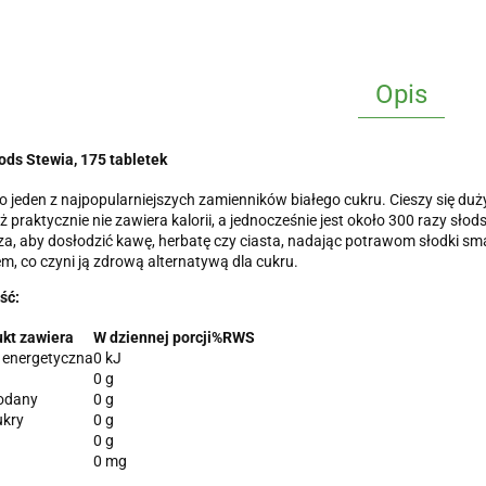
Opis
ds Stewia, 175 tabletek
o jeden z najpopularniejszych zamienników białego cukru. Cieszy się du
 praktycznie nie zawiera kalorii, a jednocześnie jest około 300 razy słods
a, aby dosłodzić kawę, herbatę czy ciasta, nadając potrawom słodki smak
em, co czyni ją zdrową alternatywą dla cukru.
ść:
kt zawiera
W dziennej porcji
%RWS
 energetyczna
0 kJ
0 g
odany
0 g
ukry
0 g
0 g
0 mg