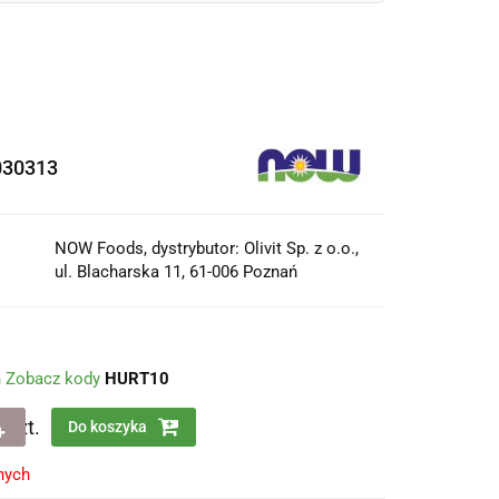
030313
NOW Foods, dystrybutor: Olivit Sp. z o.o.,
ul. Blacharska 11, 61-006 Poznań
m
Zobacz kody
HURT10
szt.
Do koszyka
nych