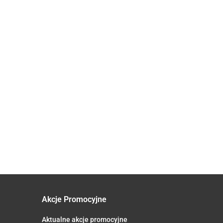
NOW
Lactoferrin
FOODS
LFS 95%
Arginina
124.40
100 mg x
Cytrulina
oN
82.90
60 kaps -
- 340g
OSAVI OMEGA-3
y
Aliness
OLEJ RYBI
M Q10
MOLECULARLY
 100
29.30
DISTILLED
s. -
1000MG 60
SOFTGELS
Akcje Promocyjne
Aktualne akcje promocyjne