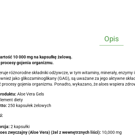
Opis
rtość 10 000 mg na kapsułkę żelową.
 procesy gojenia organizmu.
eruje różnorodne składniki odżywcze, w tym witaminy, minerały, enzymy
wnież jako glikozaminoglikany (GAG), są uważane za jego aktywne skła
 procesy gojenia organizmu. Ponadto, wykazano, że aloes wspiera zdro
roduktu:
Aloe Vera Gels
lement diety
tto:
250 kapsułek żelowych
i:
rcja:
2 kapsułki
oes zwyczajny (Aloe Vera) (żel z wewnętrznych liści):
10,000 mg