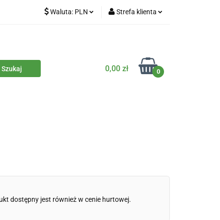
Waluta:
PLN
Strefa klienta
iety
PLN
Zaloguj się
dla zwierząt
CZK
Zarejestruj się
Dodaj zgłoszenie
0,00 zł
0
Zgody cookies
iczne
Eko środki czystości
Kontakt
ukt dostępny jest również w cenie hurtowej.