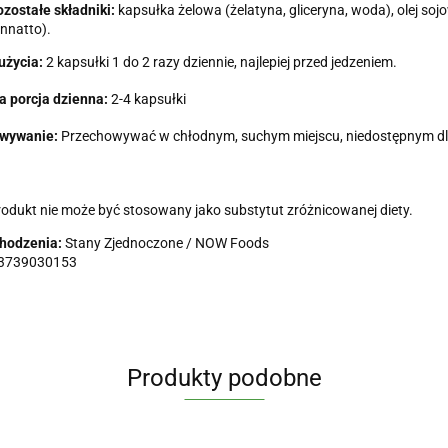
zostałe składniki:
kapsułka żelowa (żelatyna, gliceryna, woda), olej soj
nnatto).
użycia:
2 kapsułki 1 do 2 razy dziennie, najlepiej przed jedzeniem.
a porcja dzienna:
2-4 kapsułki
wywanie:
Przechowywać w chłodnym, suchym miejscu, niedostępnym dla
odukt nie może być stosowany jako substytut zróżnicowanej diety.
chodzenia:
Stany Zjednoczone / NOW Foods
3739030153
Produkty podobne