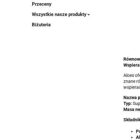
Przeceny
Wszystkie nasze produkty
Biżuteria
Równowa
Wspiera
Aloes of
znane ró
wspierać
Nazwa p
Typ:
Sup
Masa ne
Składnik
Po
Al