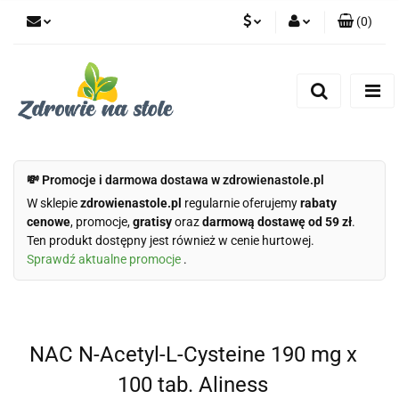
(
0
)
PLN
Zaloguj się
Zarejestruj się
CZK
Dodaj zgłoszenie
Zgody cookies
💸 Promocje i darmowa dostawa w zdrowienastole.pl
W sklepie
zdrowienastole.pl
regularnie oferujemy
rabaty
cenowe
, promocje,
gratisy
oraz
darmową dostawę od 59 zł
.
Ten produkt dostępny jest również w cenie hurtowej.
Sprawdź aktualne promocje
.
NAC N-Acetyl-L-Cysteine 190 mg x
100 tab. Aliness