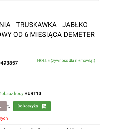
IA - TRUSKAWKA - JABŁKO -
WY OD 6 MIESIĄCA DEMETER
HOLLE (żywność dla niemowląt)
0493857
Zobacz kody
HURT10
szt.
Do koszyka
nych