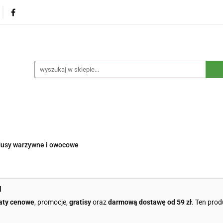
na
Produkty eko dla dzieci
Naturalne suplementy d
czne
Eko środki czystości
Dom i ogród
Żywność 
Blog
Nasza misja
Dropshipping
Kontakt
dzieci
Naturalne suplementy diety
Kosmetyki ekolog
e opakowania
Blog
Nasza misja
Dropshipping
usy warzywne i owocowe
l
aty cenowe
, promocje,
gratisy
oraz
darmową dostawę od 59 zł
. Ten prod