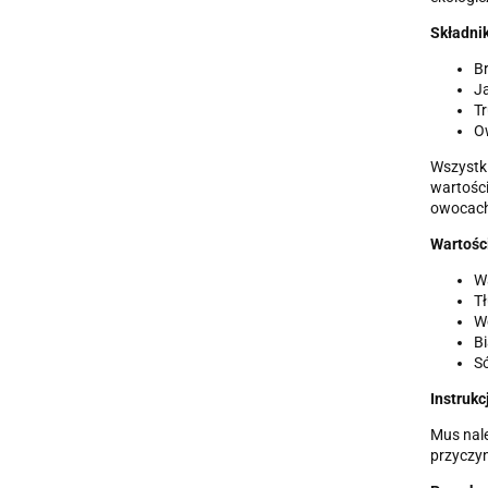
Składnik
Br
Ja
T
O
Wszystki
wartości
owocach
Wartości
Wa
Tł
Wę
Bi
Só
Instruk
Mus nale
przyczyn