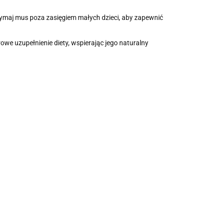
zymaj mus poza zasięgiem małych dzieci, aby zapewnić
owe uzupełnienie diety, wspierając jego naturalny
MUS W
TUBCE
DESEREK
MUS JABŁKO -
SOS