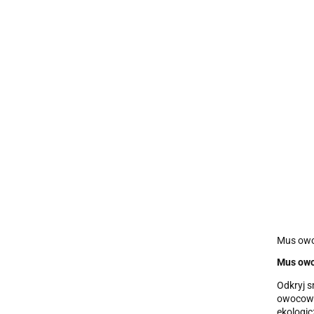
Mus owoc
Mus owo
Odkryj s
owocowy,
ekologic