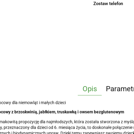
Zostaw telefon
Opis
Paramet
owy dla niemowląt i małych dzieci
cowy z brzoskwinią, jabłkiem, truskawką i owsem bezglutenowym
makowitą propozycję dla najmłodszych, która została stworzona z myśl
 przeznaczony dla dzieci od 6. miesiąca życia, to doskonałe połączenie
znych i biodynamicznych upraw. Dzięki temu zapewniasz swojemu dzieck