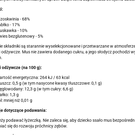
i:
zoskwinia - 68%
błko - 17%
ruskawka - 10%
wies bezglutenowy - 5%
e składniki są starannie wyselekcjonowane i przetwarzane w atmosferz
 odżywcze. Mus nie zawiera dodanego cukru, a jego słodycz pochodzi w
.
 odżywcze (na 100 g):
rtość energetyczna: 264 kJ / 63 kcal
uszcz: 0,5 g (w tym nasycone kwasy tłuszczowe: 0,1 g)
glowodany: 12,3 g (w tym cukry: 6,6 g)
ałko: 1,3 g
l: mniej niż 0,01 g
cje dotyczące podawania:
ży podawać łyżeczką. Nie zaleca się, aby dziecko ssało mus bezpośredn
iać się do rozwoju próchnicy zębów.