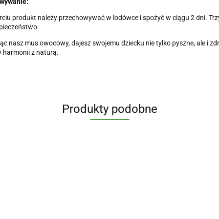
wywanie:
ciu produkt należy przechowywać w lodówce i spożyć w ciągu 2 dni. Tr
pieczeństwo.
ąc nasz mus owocowy, dajesz swojemu dziecku nie tylko pyszne, ale i zdr
 harmonii z naturą.
Produkty podobne
6 mc
MAKARON
MUS W
Z
TUBCE
MUS W TUBCE
DESEREK
20.14