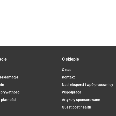
PŁASKURKI
IA
JABŁKO -
SILNA PAPUGA
JABŁKO - BANAN
5.50
GWIAZDKI
BRZOSKWINI
(GRUSZKA -
- MORELA
5.50
7.44
Z
- OWOCE
JABŁKO -
BEZGLUTENOWY
WITAMINĄ
Z
LEŚNE BEZ
SZPINAK) BEZ
PO 6 MIESIĄCU
B1 BIO 500
DODATKU
DODATKU
DEMETER BIO
g - ALCE
 8
CUKRÓW OD 
CUKRÓW
190 g (SŁOIK) -
NERO
MIESIĄCA
BEZGLUTENOWY
HOLLE
IO
DEMETER BI
OD 6 MIESIĄCA
LE
100 g - HOLL
DEMETER BIO
100 g - HOLLE
acje
O sklepie
a
O nas
 reklamacje
Kontakt
min
Nasi eksperci i wpółpracownicy
 prywatności
Współpraca
 płatności
Artykuły sponsorowane
Guest post health