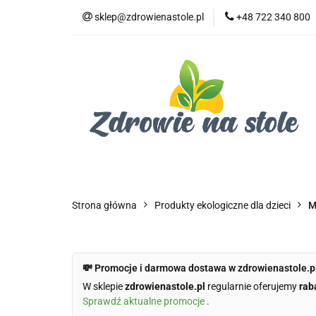
sklep@zdrowienastole.pl
+48 722 340 800
Żywność ekologicz
Kosmetyki ekologi
Duże opakowania
Żywność ekologiczna
Produkty eko dla 
Dom i ogród
Żywność dla zwierząt
Duż
Strona główna
Produkty ekologiczne dla dzieci
M
💸 Promocje i darmowa dostawa w zdrowienastole.p
W sklepie
zdrowienastole.pl
regularnie oferujemy
rab
Sprawdź aktualne promocje
.