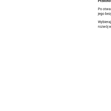
Przecho
Po otwar
jego bez
Wybieraj
rozwój w
MUS W
MUS W
ŁYŻKA
TUBCE
MUS W
TUBCE
SMAKU
KIWI
5.50
TUBCE
BURACZANA
TRUSKAWKA
KOALA