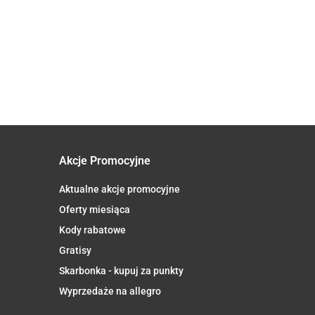
CZERWONA
JABŁKO -
BANAN -
POMIDOROW
5.50
PSZCZOŁA
A
BORÓWKA
ANANAS -
DLA DZIECI
7.31
8.49
17.16
(JABŁKO -
BEZGLUTENOWY
KOKOS BEZ
BEZGLUTEN
TRUSKAWKA)
PO 5 MIESIĄCU
DODATKU
BIO 350 g -
BEZ
DEMETER BIO
CUKRÓW
ZWERGENWI
DODATKU
8
190 g (SŁOIK) -
BEZGLUTENOWY
CUKRÓW OD
HOLLE
PO 6 MIESIĄCU
8 MIESIĄCA
O
BIO 100 g -
DEMETER
E
FRECHE
BIO 100 g -
FREUNDE
HOLLE
Akcje Promocyjne
Aktualne akcje promocyjne
Oferty miesiąca
Kody rabatowe
Gratisy
Skarbonka - kupuj za punkty
Wyprzedaże na allegro