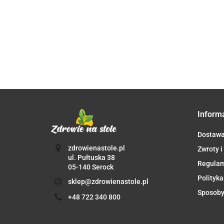
5.50
29.90
BRZOSKWIN
ZEBRA
BIO 40G -
(GRUSZKA
5.50
- BANAN -
(JABŁKO -
HELPA
- BANAN -
MORELA -
BANAN -
KIWI) BEZ
ORKISZ BE
BURAK) BEZ
DODATKU
DODATKU
DODATKU
CUKRÓW
CUKRÓW PO
CUKRÓW OD
OD 8
MIESIĄCU
6 MIESIĄCA
MIESIĄCA
DEMETER B
DEMETER
DEMETER
100 g - HOL
BIO 100 g -
BIO 100 g
HOLLE
- HOLLE
Inform
Dostaw
zdrowienastole.pl
Zwroty i
ul. Pułtuska 38
Regula
05-140 Serock
Polityka
sklep@zdrowienastole.pl
Sposoby
+48 722 340 800