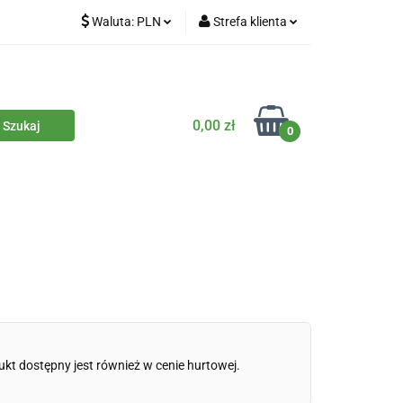
Waluta:
PLN
Strefa klienta
iety
PLN
Zaloguj się
dla zwierząt
CZK
Zarejestruj się
Dodaj zgłoszenie
0,00 zł
0
Zgody cookies
iczne
Eko środki czystości
Kontakt
ukt dostępny jest również w cenie hurtowej.