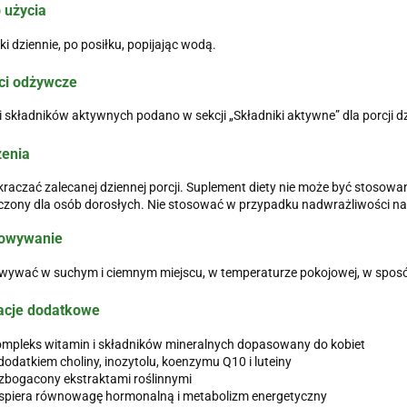
 użycia
ki dziennie, po posiłku, popijając wodą.
ci odżywcze
 składników aktywnych podano w sekcji „Składniki aktywne” dla porcji dz
żenia
kraczać zalecanej dziennej porcji. Suplement diety nie może być stosowa
zony dla osób dorosłych. Nie stosować w przypadku nadwrażliwości na 
owywanie
ywać w suchym i ciemnym miejscu, w temperaturze pokojowej, w sposób
acje dodatkowe
mpleks witamin i składników mineralnych dopasowany do kobiet
dodatkiem choliny, inozytolu, koenzymu Q10 i luteiny
zbogacony ekstraktami roślinnymi
spiera równowagę hormonalną i metabolizm energetyczny