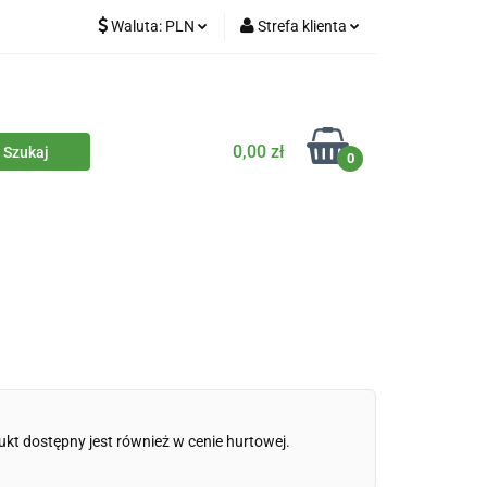
Waluta:
PLN
Strefa klienta
iety
PLN
Zaloguj się
dla zwierząt
CZK
Zarejestruj się
Dodaj zgłoszenie
0,00 zł
0
Zgody cookies
iczne
Eko środki czystości
Kontakt
ukt dostępny jest również w cenie hurtowej.