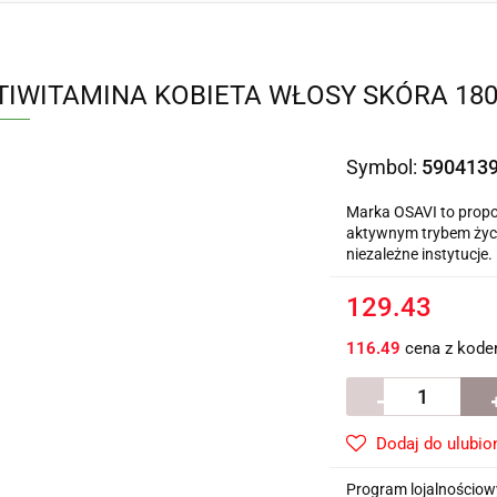
IWITAMINA KOBIETA WŁOSY SKÓRA 180
Symbol:
590413
Marka OSAVI to propo
aktywnym trybem życi
niezależne instytucje.
129.43
116.49
cena z kod
Dodaj do ulubio
Program lojalnościowy