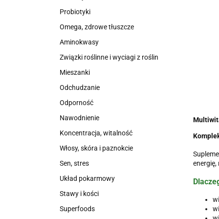
Probiotyki
Omega, zdrowe tłuszcze
Aminokwasy
Związki roślinne i wyciagi z roślin
Mieszanki
Odchudzanie
Odporność
Nawodnienie
Multiwi
Koncentracja, witalność
Komplek
Włosy, skóra i paznokcie
Suplemen
energię,
Sen, stres
Układ pokarmowy
Dlacze
Stawy i kości
wi
Superfoods
wi
wi