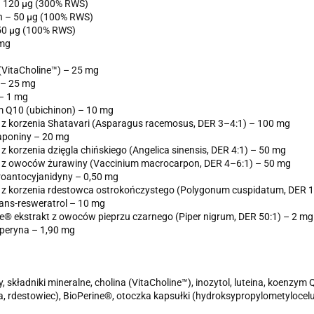
 120 µg (300% RWS)
n – 50 µg (100% RWS)
50 µg (100% RWS)
 mg
(VitaCholine™) – 25 mg
 – 25 mg
– 1 mg
 Q10 (ubichinon) – 10 mg
 z korzenia Shatavari (Asparagus racemosus, DER 3–4:1) – 100 mg
aponiny – 20 mg
 z korzenia dzięgla chińskiego (Angelica sinensis, DER 4:1) – 50 mg
t z owoców żurawiny (Vaccinium macrocarpon, DER 4–6:1) – 50 mg
roantocyjanidyny – 0,50 mg
 z korzenia rdestowca ostrokończystego (Polygonum cuspidatum, DER 1
ans-resweratrol – 10 mg
e® ekstrakt z owoców pieprzu czarnego (Piper nigrum, DER 50:1) – 2 mg
peryna – 1,90 mg
, składniki mineralne, cholina (VitaCholine™), inozytol, luteina, koenzym Q1
, rdestowiec), BioPerine®, otoczka kapsułki (hydroksypropylometylocelu