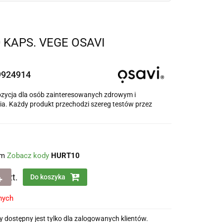
 KAPS. VEGE OSAVI
9924914
zycja dla osób zainteresowanych zdrowym i
a. Każdy produkt przechodzi szereg testów przez
em
Zobacz kody
HURT10
szt.
Do koszyka
nych
 dostępny jest tylko dla zalogowanych klientów.