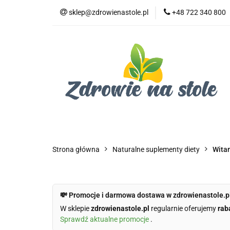
sklep@zdrowienastole.pl
+48 722 340 800
Żywność ekologicz
Kosmetyki ekologi
Duże opakowania
Żywność ekologiczna
Produkty eko dla 
Dom i ogród
Żywność dla zwierząt
Duż
Strona główna
Naturalne suplementy diety
Witam
💸 Promocje i darmowa dostawa w zdrowienastole.p
W sklepie
zdrowienastole.pl
regularnie oferujemy
rab
Sprawdź aktualne promocje
.