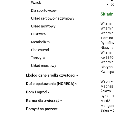
Wzrok
po
Dla sportowców
Składni
Układ sercowo-naczyniowy
Witamin
Układ nerwowy
Witamin
Witamin
Cukrzyca
Tiamina
Metabolizm
Rybofla
Niacyna
Cholesterol
Witamin
Kwas fol
Tarczyca
Witamin
Układ moczowy
Biotyna
Kwas pa
Ekologiczne środki czystości
Wapń – 
Duże opakowania (HORECA)
Magnez 
Żelazo 
Dom i ogród
Cynk – 
Karma dla zwierząt
Miedź –
Mangan 
Pomysł na prezent
Selen –