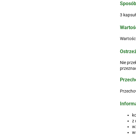
Sposób
3 kapsuł
Wartoś
Wartości
Ostrze
Nie prze
przeznac
Przech
Przechow
Inform
ko
z 
w
w