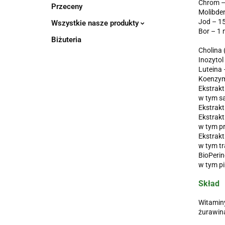
Chrom –
Przeceny
Molibde
Jod – 1
Wszystkie nasze produkty
Bor – 1
Biżuteria
Cholina 
Inozytol
Luteina 
Koenzym
Ekstrakt
w tym s
Ekstrakt
Ekstrak
w tym p
Ekstrakt
w tym tr
BioPerin
w tym pi
Skład
Witaminy
żurawina