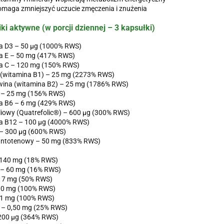
maga zmniejszyć uczucie zmęczenia i znużenia
ki aktywne (w porcji dziennej – 3 kapsułki)
a D3 – 50 µg (1000% RWS)
a E – 50 mg (417% RWS)
a C – 120 mg (150% RWS)
 (witamina B1) – 25 mg (2273% RWS)
wina (witamina B2) – 25 mg (1786% RWS)
 – 25 mg (156% RWS)
a B6 – 6 mg (429% RWS)
iowy (Quatrefolic®) – 600 µg (300% RWS)
a B12 – 100 µg (4000% RWS)
 – 300 µg (600% RWS)
ntotenowy – 50 mg (833% RWS)
140 mg (18% RWS)
– 60 mg (16% RWS)
– 7 mg (50% RWS)
10 mg (100% RWS)
 1 mg (100% RWS)
– 0,50 mg (25% RWS)
 200 µg (364% RWS)