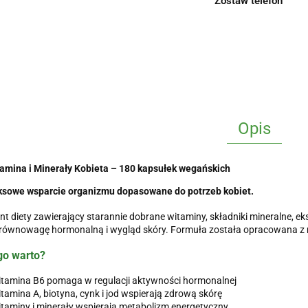
Zostaw telefon
Opis
tamina i Minerały Kobieta – 180 kapsułek wegańskich
sowe wsparcie organizmu dopasowane do potrzeb kobiet.
t diety zawierający starannie dobrane witaminy, składniki mineralne, ek
 równowagę hormonalną i wygląd skóry. Formuła została opracowana z 
go warto?
tamina B6 pomaga w regulacji aktywności hormonalnej
tamina A, biotyna, cynk i jod wspierają zdrową skórę
taminy i minerały wspierają metabolizm energetyczny