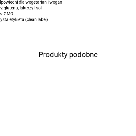
powiedni dla wegetarian i wegan
z glutenu, laktozy i soi
ez GMO
ysta etykieta (clean label)
Produkty podobne
Cynk
Witamina
Jod jodek
organiczny
D3 4000
potasu 200
TABLETKI NA
Cytrynian
TRIO 15
j.m. FORTE
mcg/400
WZDĘCIA I
Magnezu 125
32.90
34.90
29.90
mg x 100
x 120
mcg 200
PŁASKI
mg z B6 (P-5-
36.99
39.90
tabs -
kaps. -
tabs
BRZUCH BIO
P) x 100 VEGE
Aliness
Aliness