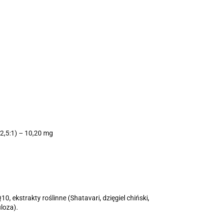
2,5:1) – 10,20 mg
0, ekstrakty roślinne (Shatavari, dzięgiel chiński,
loza).