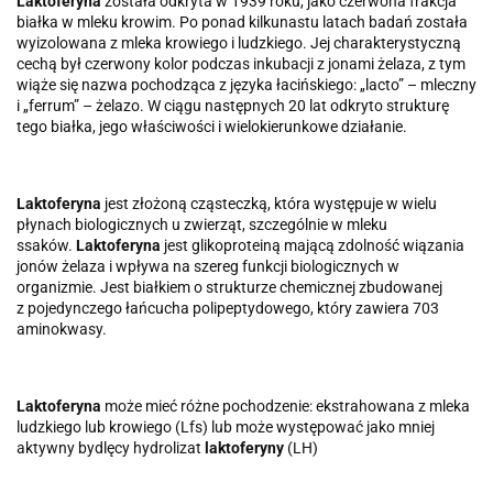
Laktoferyna
została odkryta w 1939 roku, jako czerwona frakcja
białka w mleku krowim. Po ponad kilkunastu latach badań została
wyizolowana z mleka krowiego i ludzkiego. Jej charakterystyczną
cechą był czerwony kolor podczas inkubacji z jonami żelaza, z tym
wiąże się nazwa pochodząca z języka łacińskiego: „lacto” – mleczny
i „ferrum” – żelazo. W ciągu następnych 20 lat odkryto strukturę
tego białka, jego właściwości i wielokierunkowe działanie.
Laktoferyna
jest złożoną cząsteczką, która występuje w wielu
płynach biologicznych u zwierząt, szczególnie w mleku
ssaków.
Laktoferyna
jest glikoproteiną mającą zdolność wiązania
jonów żelaza i wpływa na szereg funkcji biologicznych w
organizmie. Jest białkiem o strukturze chemicznej zbudowanej
z pojedynczego łańcucha polipeptydowego, który zawiera 703
aminokwasy.
Laktoferyna
może mieć różne pochodzenie: ekstrahowana z mleka
ludzkiego lub krowiego (Lfs) lub może występować jako mniej
aktywny bydlęcy hydrolizat
laktoferyny
(LH)