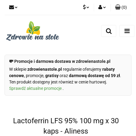
(
0
)
PLN
Zaloguj się
Zarejestruj się
CZK
Dodaj zgłoszenie
Zgody cookies
💸 Promocje i darmowa dostawa w zdrowienastole.pl
W sklepie
zdrowienastole.pl
regularnie oferujemy
rabaty
cenowe
, promocje,
gratisy
oraz
darmową dostawę od 59 zł
.
Ten produkt dostępny jest również w cenie hurtowej.
Sprawdź aktualne promocje
.
Lactoferrin LFS 95% 100 mg x 30
kaps - Aliness