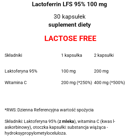
Lactoferrin LFS 95% 100 mg
30 kapsułek
suplement diety
LACTOSE FREE
Składniki
1 kapsułka
2 kapsułki
Laktoferyna 95%
100 mg
200 mg
Witamina C
200 mg (*250%)
400 mg (*500%)
*RWS: Dzienna Referencyjna wartość spożycia
Składniki: Laktoferyna 95% (
z mleka
), witamina C (kwas l-
askorbinowy), otoczka kapsułki: substancja wiążąca -
hydroksypropylometyloceluloza.