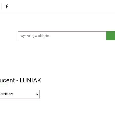
na
Produkty eko dla dzieci
Naturalne suplementy d
czne
Eko środki czystości
Dom i ogród
Żywność 
Blog
Nasza misja
Dropshipping
Kontakt
dzieci
Naturalne suplementy diety
Kosmetyki ekolog
e opakowania
Blog
Nasza misja
Dropshipping
ucent - LUNIAK