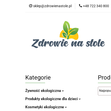
sklep@zdrowienastole.pl
+48 722 340 800
Żywność ekologicz
Kosmetyki ekologi
Duże opakowania
Żywność ekologiczna
Produkty eko dla 
Dom i ogród
Żywność dla zwierząt
Duż
Kategorie
Prod
Żywność ekologiczna
Produkty ekologiczne dla dzieci
Kosmetyki ekologiczne