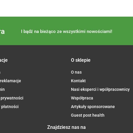
ra
I bądź na bieżąco ze wszystkimi nowościami!
acje
O sklepie
a
O nas
 reklamacje
Kontakt
min
Nasi eksperci i wpółpracownicy
 prywatności
Współpraca
 płatności
Artykuły sponsorowane
Guest post health
Znajdziesz nas na