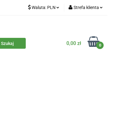
Waluta:
PLN
Strefa klienta
iety
PLN
Zaloguj się
dla zwierząt
CZK
Zarejestruj się
Dodaj zgłoszenie
0,00 zł
0
Zgody cookies
iczne
Eko środki czystości
Kontakt