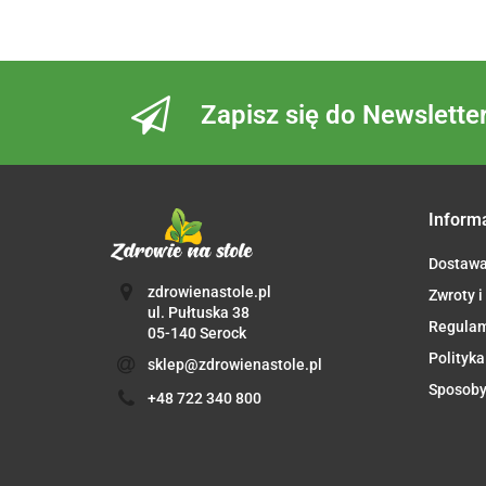
Zapisz się do Newslette
Inform
Dostaw
zdrowienastole.pl
Zwroty i
ul. Pułtuska 38
Regula
05-140 Serock
Polityka
sklep@zdrowienastole.pl
Sposoby
+48 722 340 800