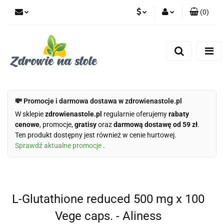
(
0
)
PLN
Zaloguj się
Zarejestruj się
CZK
Dodaj zgłoszenie
Zgody cookies
💸 Promocje i darmowa dostawa w zdrowienastole.pl
W sklepie
zdrowienastole.pl
regularnie oferujemy
rabaty
cenowe
, promocje,
gratisy
oraz
darmową dostawę od 59 zł
.
Ten produkt dostępny jest również w cenie hurtowej.
Sprawdź aktualne promocje
.
L-Glutathione reduced 500 mg x 100
Vege caps. - Aliness