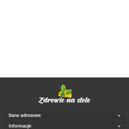
TABLETKI
NA
WZDĘCIA
36.99
KOLAGEN +
KOLAGEN RYBI
KOLAGEN Z
I PŁASKI
KWAS
COMPLEX
DZIKIEGO
BRZUCH
HIALURONOWY
BEZGLUTENOWY
DORSZA Z
BIO 45
50.62
61.77
44.89
BEZGLUTENOWY
60 KAPSUŁEK
WITAMINĄ C
szt. -
90 KAPSUŁEK
38,76 g -
BEZGLUTENO
PHYSALIS
57,15 g -
PHARMOVIT
90 KAPSUŁEK 
PHARMOVIT
(CLEAN LABEL)
g - PHARMOVIT
(CLASSIC)
(CLASSIC)
Dane adresowe
Informacje