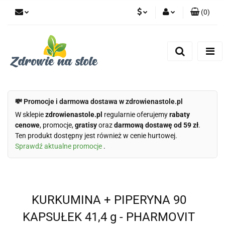
(
0
)
PLN
Zaloguj się
Zarejestruj się
CZK
Dodaj zgłoszenie
Zgody cookies
💸 Promocje i darmowa dostawa w zdrowienastole.pl
W sklepie
zdrowienastole.pl
regularnie oferujemy
rabaty
cenowe
, promocje,
gratisy
oraz
darmową dostawę od 59 zł
.
Ten produkt dostępny jest również w cenie hurtowej.
Sprawdź aktualne promocje
.
KURKUMINA + PIPERYNA 90
KAPSUŁEK 41,4 g - PHARMOVIT