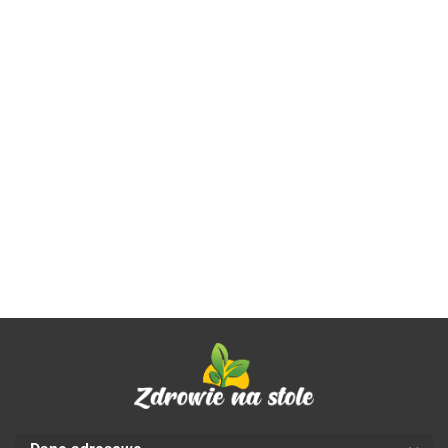
TABLETKI
NA
WZDĘCIA
36.99
KOLAGEN +
KOLAGEN RYBI
KOLAGEN Z
I PŁASKI
KWAS
COMPLEX
DZIKIEGO
BRZUCH
HIALURONOWY
BEZGLUTENOWY
DORSZA Z
BIO 45
50.62
61.77
44.89
BEZGLUTENOWY
60 KAPSUŁEK
WITAMINĄ C
szt. -
90 KAPSUŁEK
38,76 g -
BEZGLUTENO
PHYSALIS
57,15 g -
PHARMOVIT
90 KAPSUŁEK 
PHARMOVIT
(CLEAN LABEL)
g - PHARMOVIT
(CLASSIC)
(CLASSIC)