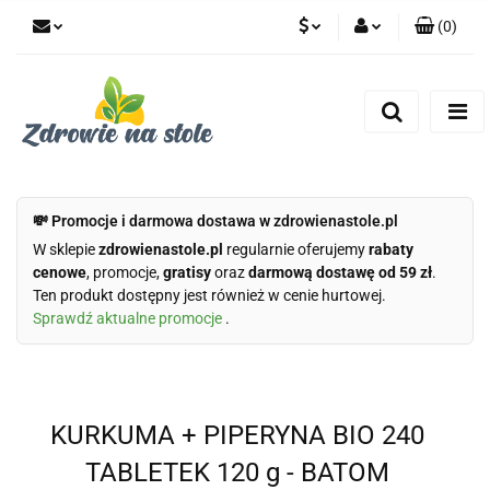
(
0
)
PLN
Zaloguj się
Zarejestruj się
CZK
Dodaj zgłoszenie
Zgody cookies
💸 Promocje i darmowa dostawa w zdrowienastole.pl
W sklepie
zdrowienastole.pl
regularnie oferujemy
rabaty
cenowe
, promocje,
gratisy
oraz
darmową dostawę od 59 zł
.
Ten produkt dostępny jest również w cenie hurtowej.
Sprawdź aktualne promocje
.
KURKUMA + PIPERYNA BIO 240
TABLETEK 120 g - BATOM