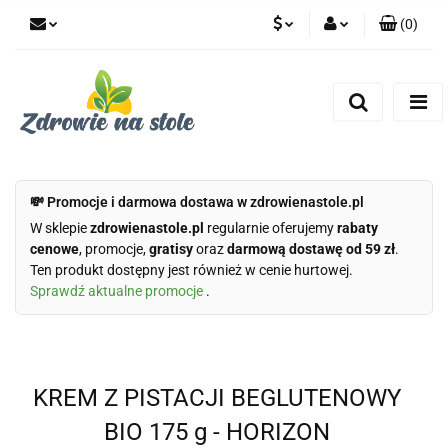
(
0
)
PLN
Zaloguj się
Zarejestruj się
CZK
Dodaj zgłoszenie
Zgody cookies
💸 Promocje i darmowa dostawa w zdrowienastole.pl
W sklepie
zdrowienastole.pl
regularnie oferujemy
rabaty
cenowe
, promocje,
gratisy
oraz
darmową dostawę od 59 zł
.
Ten produkt dostępny jest również w cenie hurtowej.
Sprawdź aktualne promocje
.
KREM Z PISTACJI BEGLUTENOWY
BIO 175 g - HORIZON