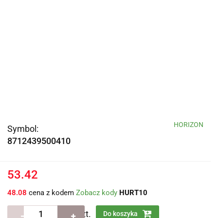
HORIZON
Symbol:
8712439500410
53.42
48.08
cena z kodem
Zobacz kody
HURT10
szt.
Do koszyka