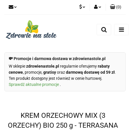
(
0
)
PLN
Zaloguj się
Zarejestruj się
CZK
Dodaj zgłoszenie
Zgody cookies
💸 Promocje i darmowa dostawa w zdrowienastole.pl
W sklepie
zdrowienastole.pl
regularnie oferujemy
rabaty
cenowe
, promocje,
gratisy
oraz
darmową dostawę od 59 zł
.
Ten produkt dostępny jest również w cenie hurtowej.
Sprawdź aktualne promocje
.
KREM ORZECHOWY MIX (3
ORZECHY) BIO 250 g - TERRASANA