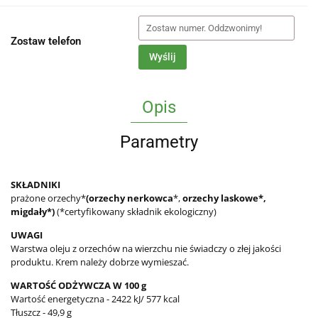
Zostaw telefon
Wyślij
Opis
Parametry
SKŁADNIKI
prażone orzechy*
(orzechy nerkowca
*,
orzechy laskowe*,
migdały*)
(*certyfikowany składnik ekologiczny)
UWAGI
Warstwa oleju z orzechów na wierzchu nie świadczy o złej jakości
produktu. Krem należy dobrze wymieszać.
WARTOŚĆ ODŻYWCZA W 100 g
Wartość energetyczna - 2422 kJ/ 577 kcal
Tłuszcz - 49,9 g