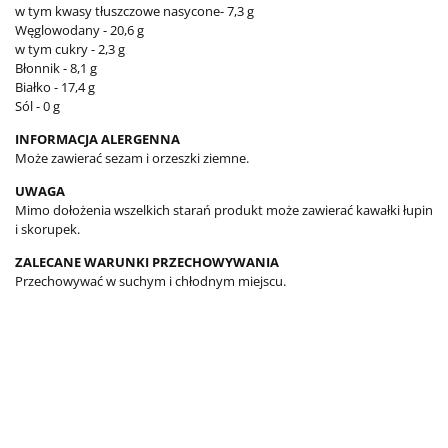
w tym kwasy tłuszczowe nasycone- 7,3 g
Węglowodany - 20,6 g
w tym cukry - 2,3 g
Błonnik - 8,1 g
Białko - 17,4 g
Sól - 0 g
INFORMACJA ALERGENNA
Może zawierać sezam i orzeszki ziemne.
UWAGA
Mimo dołożenia wszelkich starań produkt może zawierać kawałki łupin
i skorupek.
ZALECANE WARUNKI PRZECHOWYWANIA
Przechowywać w suchym i chłodnym miejscu.