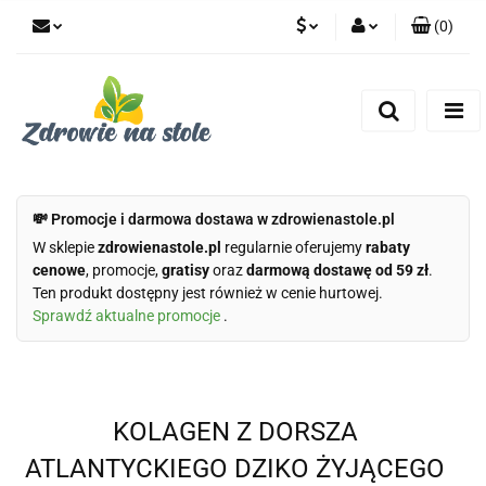
(
0
)
PLN
Zaloguj się
Zarejestruj się
CZK
Dodaj zgłoszenie
Zgody cookies
💸 Promocje i darmowa dostawa w zdrowienastole.pl
W sklepie
zdrowienastole.pl
regularnie oferujemy
rabaty
cenowe
, promocje,
gratisy
oraz
darmową dostawę od 59 zł
.
Ten produkt dostępny jest również w cenie hurtowej.
Sprawdź aktualne promocje
.
KOLAGEN Z DORSZA
ATLANTYCKIEGO DZIKO ŻYJĄCEGO