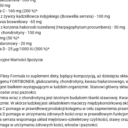
lukozamina - 300 mg
50 mg
 C - 160 mg (200 %)*
 z żywicy kadzidłowca indyjskiego (Boswellia serrata) - 100 mg
was bosweliowy - 65 mg
 z korzenia hakorosli rozesłanej (Harpagophytum procumbens) - 50 mg
 chondroityny - 100 mg
 mg (50 %)*
aluronowy - 20 mg
 D - 25 µg/1000 IU (500 %)*
cyjne Wartości Spożycia
Flexy Formula to suplement diety, będący kompozycją, aż dziesięciu sk
genu FORTIBONE®, glukozaminy, chondroityny, kwasu hialuronowego, wi
jest białkiem występującym w ludzkim organizmie. Stanowi główny składn
łosów oraz paznokci.
ina wraz z chondroityną jest istotnym budulcem tkanki stawowej. Kwas
zmie. W skórze ludzkiej jest składnikiem macierzy międzykomórkowej sk
 C pomaga w prawidłowej produkcji kolagenu w celu zapewnienia prawid
a D pomaga w utrzymaniu zdrowych kości oraz w prawidłowym funkcjo
a serrata wspomaga układ mięśniowo-szkieletowy czyli kości, stawy oraz
maga w utrzymaniu zdrowych kości, włosów i paznokci.