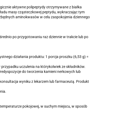
icznie aktywne polipeptydy otrzymywane z białka
zkładu masy cząsteczkowej peptydu, wykraczając tym
ezbędnych aminokwasów w celu zaspokojenia dziennego
średnio po przygotowaniu raz dziennie w trakcie lub po
stnego działania produktu: 1 porcja proszku (6,53 g) =
w przypadku uczulenia na którykolwiek ze składników.
 predyspozycje do tworzenia kamieni nerkowych lub
onsultacja wyniku z lekarzem lub farmaceutą. Produkt
nia.
temperaturze pokojowej, w suchym miejscu, w sposób