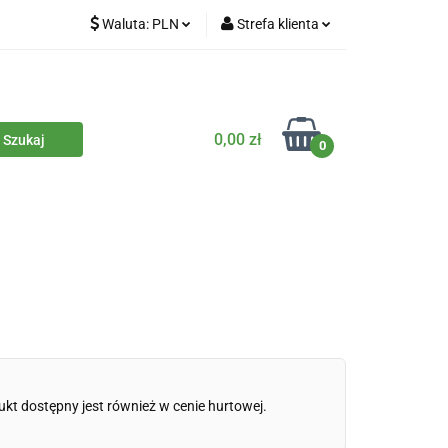
Waluta:
PLN
Strefa klienta
iety
PLN
Zaloguj się
dla zwierząt
CZK
Zarejestruj się
Dodaj zgłoszenie
0,00 zł
0
Zgody cookies
iczne
Eko środki czystości
Kontakt
ukt dostępny jest również w cenie hurtowej.