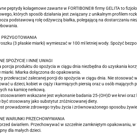
ne peptydy kolagenowe zawarte w FORTIBONE® firmy GELITA to fizjolog
wego, których sposób działania jest związany z unikalnym profilem ro
oza podstawową rolę odżywczą białka, polegającą na dostarczaniu ni
ebowania.
 PRZYGOTOWANIA
roszku (3 płaskie miarki) wymieszać w 100 ml letniej wody. Spożyć bezpo
E SPOŻYCIE I INNE UWAGI
 porcja produktu do spożycia w ciągu dnia niezbędna do uzyskania korzy
e miarki. Miarka dołączona do opakowania.
ży przekraczać zalecanej porcji do spożycia w ciągu dnia. Nie stosować 
ować u dzieci, kobiet w ciąży i karmiących piersią oraz u osób mających
cych na kamicę nerkową.
stosowaniem wskazane jest wykonanie badania 25-(OH)D we krwi oraz k
 być stosowany jako substytut zróżnicowanej diety.
est prowadzenie zdrowego trybu życia i zrównoważonego sposobu żywie
NE WARUNKI PRZECHOWYWANIA
 przed światłem. Przechowywać w szczelnie zamkniętym opakowaniu, w 
pny dla małych dzieci.