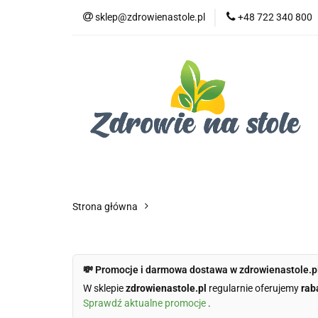
sklep@zdrowienastole.pl
+48 722 340 800
Żywność ekologicz
Kosmetyki ekologi
Duże opakowania
Żywność ekologiczna
Produkty eko dla 
Dom i ogród
Żywność dla zwierząt
Duż
Strona główna
💸 Promocje i darmowa dostawa w zdrowienastole.p
W sklepie
zdrowienastole.pl
regularnie oferujemy
rab
Sprawdź aktualne promocje
.