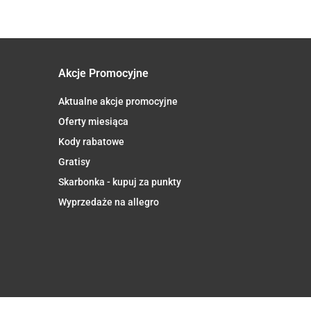
SOUL
40,5 g -
FARM
PHARMOVIT
(CLASSIC)
Akcje Promocyjne
Aktualne akcje promocyjne
Oferty miesiąca
Kody rabatowe
Gratisy
Skarbonka - kupuj za punkty
Wyprzedaże na allegro