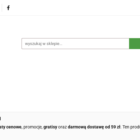
na
Produkty eko dla dzieci
Naturalne suplementy d
czne
Eko środki czystości
Dom i ogród
Żywność 
Blog
Nasza misja
Dropshipping
Kontakt
dzieci
Naturalne suplementy diety
Kosmetyki ekolog
e opakowania
Blog
Nasza misja
Dropshipping
l
aty cenowe
, promocje,
gratisy
oraz
darmową dostawę od 59 zł
. Ten prod