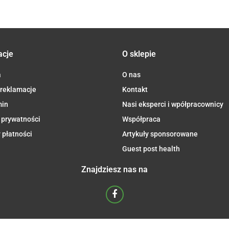
LASSIC)
acje
O sklepie
a
O nas
 reklamacje
Kontakt
min
Nasi eksperci i wpółpracownicy
 prywatności
Współpraca
 płatności
Artykuły sponsorowane
Guest post health
Znajdziesz nas na