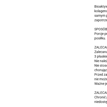
Bioaktyw
kolageno
samym p
zapotrz
SPOSÓB
Porcje p
posiłku.
ZALECAN
Zalecana
3 płaski
Nie nale
Nie stos
chorują
Przed za
nie może
Ważne j
ZALECA
Chronić
niedostę