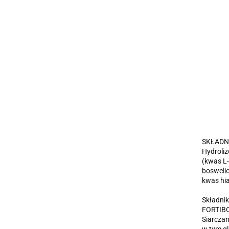
SKŁADN
Hydroli
(kwas L-
boswelio
kwas hia
Składniki
FORTIBO
Siarczan