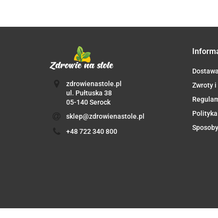
(CLASSIC)
(C
Inform
Dostaw
zdrowienastole.pl
Zwroty i
ul. Pułtuska 38
Regula
05-140 Serock
Polityka
sklep@zdrowienastole.pl
Sposoby
+48 722 340 800