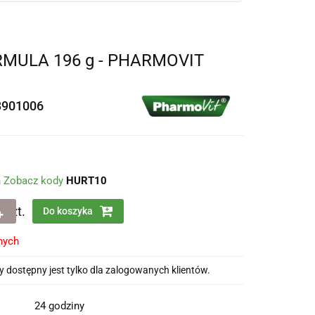
ULA 196 g - PHARMOVIT
3901006
m
Zobacz kody
HURT10
szt.
Do koszyka
nych
 dostępny jest tylko dla zalogowanych klientów.
24 godziny