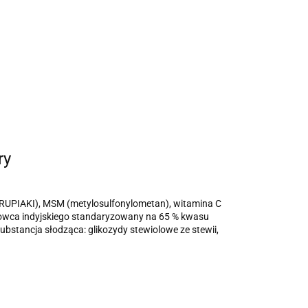
ry
UPIAKI), MSM (metylosulfonylometan), witamina C
dłowca indyjskiego standaryzowany na 65 % kwasu
substancja słodząca: glikozydy stewiolowe ze stewii,