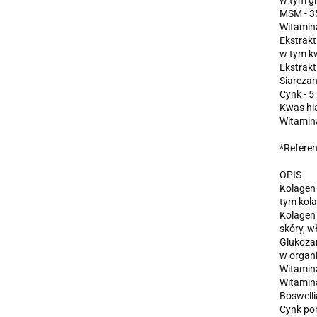
w tym g
MSM - 3
Witamina
Ekstrakt
w tym k
Ekstrakt
Siarczan
Cynk - 5
Kwas hi
Witamina
*Referen
OPIS
Kolagen 
tym kola
Kolagen 
skóry, w
Glukozam
w organi
Witamina
Witamin
Boswelli
Cynk po