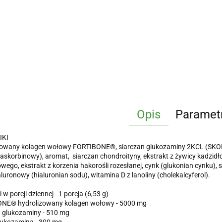
Opis
Paramet
IKI
zowany kolagen wołowy FORTIBONE®, siarczan glukozaminy 2KCL (SKOR
askorbinowy), aromat, siarczan chondroityny, ekstrakt z żywicy kadzi
wego, ekstrakt z korzenia hakorośli rozesłanej, cynk (glukonian cynku), 
luronowy (hialuronian sodu), witamina D z lanoliny (cholekalcyferol).
 w porcji dziennej - 1 porcja (6,53 g)
NE® hydrolizowany kolagen wołowy - 5000 mg
 glukozaminy - 510 mg