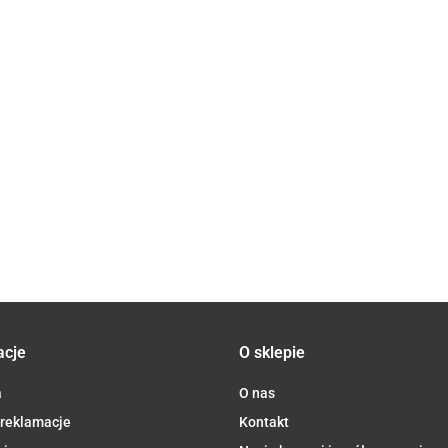
KAWA
ZIARNISTA
KAWA
ARABICA
ZIARNISTA
KAWA MIELONA
85.34
A
100%
ARABICA 100
BEZKOFEINOWA
KAWA
176.47
SIDAMO
% MEKSYK
ARABICA 100%
ROZPUSZCZALNA
44.30
KA
ETIOPIA
FAIR FOR
PERU FAIR
ARABICA/ROBUSTA
FAIR
48.28
LIFE BIO 1 kg
TRADE BIO 250
TANZANIA FAIR
TRADE
-
g - OXFAM
TRADE BIO 100 g -
BIO 500 g -
DESTINATION
OXFAM
CAFE
MICHEL
acje
O sklepie
a
O nas
 reklamacje
Kontakt