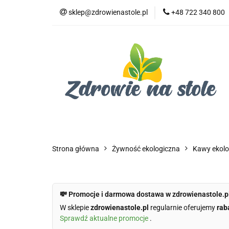
sklep@zdrowienastole.pl
+48 722 340 800
Żywność ekologicz
Kosmetyki ekologi
Duże opakowania
Żywność ekologiczna
Produkty eko dla 
Dom i ogród
Żywność dla zwierząt
Duż
Strona główna
Żywność ekologiczna
Kawy ekolo
💸 Promocje i darmowa dostawa w zdrowienastole.p
W sklepie
zdrowienastole.pl
regularnie oferujemy
rab
Sprawdź aktualne promocje
.