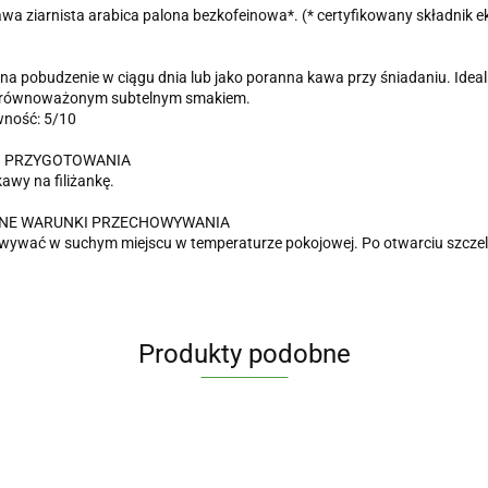
wa ziarnista arabica palona bezkofeinowa*. (* certyfikowany składnik e
na pobudzenie w ciągu dnia lub jako poranna kawa przy śniadaniu. Ide
zrównoważonym subtelnym smakiem.
wność: 5/10
 PRZYGOTOWANIA
kawy na filiżankę.
NE WARUNKI PRZECHOWYWANIA
ywać w suchym miejscu w temperaturze pokojowej. Po otwarciu szczeln
Produkty podobne