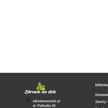
KAWA
KAWA
KAWA
MIELONA
ZIARNISTA
ZIARNISTA
ARABICA
42.91
ARABICA
ARABICA
100%
135.03
KAWA ZIARNIST
48.64
100%
100%
PERU
ARABICA 100%
CREMA
HONDURAS
FAIR
WYSOKOGÓRS
FAIR
BIO 250 g -
TRADE
39.18
FAIR TRADE BIO
TRADE
QUBA
BIO 250
250 g - OXFAM
BIO 1 kg -
CAFFE
g - CAFE
MOUNT
MICHEL
HAGEN
Inform
Dostaw
zdrowienastole.pl
Zwroty i
ul. Pułtuska 38