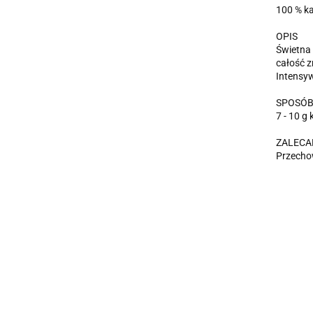
100 % ka
OPIS
Świetna 
całość 
Intensy
SPOSÓB
7 - 10 g 
ZALECA
Przechow