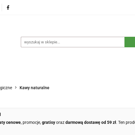
na
Produkty eko dla dzieci
Naturalne suplementy d
czne
Eko środki czystości
Dom i ogród
Żywność 
Blog
Nasza misja
Dropshipping
Kontakt
dzieci
Naturalne suplementy diety
Kosmetyki ekolog
e opakowania
Blog
Nasza misja
Dropshipping
giczne
Kawy naturalne
l
aty cenowe
, promocje,
gratisy
oraz
darmową dostawę od 59 zł
. Ten prod