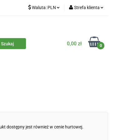
Waluta:
PLN
Strefa klienta
iety
PLN
Zaloguj się
dla zwierząt
CZK
Zarejestruj się
Dodaj zgłoszenie
0,00 zł
0
Zgody cookies
iczne
Eko środki czystości
Kontakt
ukt dostępny jest również w cenie hurtowej.