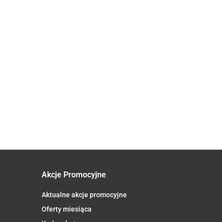
KAWA
MIELONA
ARABICA
40.43
KAWA
KAWA
100%
ZIARNISTA
ZIARNISTA
PERU
KAWA MIELONA
BEZKOFEINOWA
BEZKOFEINOWA
FAIR
ARABICA/ROBUSTA
57.08
173.94
ARABICA 100%
ARABICA 100 %
TRADE
WYSOKOGÓRSKA
139.55
BIO 250 g -
PERU BIO 1 kg -
BIO 250
FAIR TRADE BIO 1
QUBA CAFFE
QUBA CAFFE
g -
kg - OXFAM
OXFAM
Akcje Promocyjne
Aktualne akcje promocyjne
Oferty miesiąca