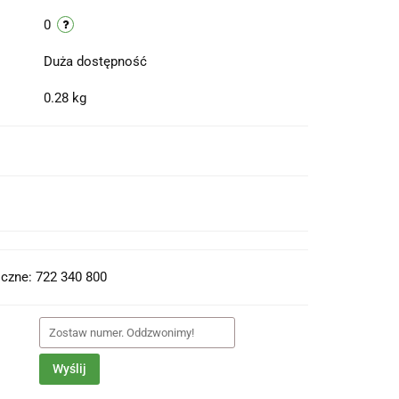
0
Duża dostępność
0.28 kg
t do PDF
czne: 722 340 800
Wyślij