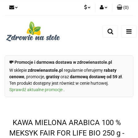
(
0
)
PLN
Zaloguj się
Zarejestruj się
CZK
Dodaj zgłoszenie
Zgody cookies
💸 Promocje i darmowa dostawa w zdrowienastole.pl
W sklepie
zdrowienastole.pl
regularnie oferujemy
rabaty
cenowe
, promocje,
gratisy
oraz
darmową dostawę od 59 zł
.
Ten produkt dostępny jest również w cenie hurtowej.
Sprawdź aktualne promocje
.
KAWA MIELONA ARABICA 100 %
MEKSYK FAIR FOR LIFE BIO 250 g -