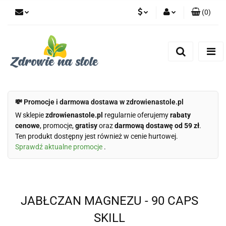
(
0
)
PLN
Zaloguj się
Zarejestruj się
CZK
Dodaj zgłoszenie
Zgody cookies
💸 Promocje i darmowa dostawa w zdrowienastole.pl
W sklepie
zdrowienastole.pl
regularnie oferujemy
rabaty
cenowe
, promocje,
gratisy
oraz
darmową dostawę od 59 zł
.
Ten produkt dostępny jest również w cenie hurtowej.
Sprawdź aktualne promocje
.
JABŁCZAN MAGNEZU - 90 CAPS
SKILL