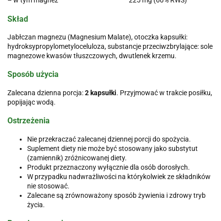
– w tym magnez
225 mg (60% RWS)
Skład
Jabłczan magnezu (Magnesium Malate), otoczka kapsułki:
hydroksypropylometyloceluloza, substancje przeciwzbrylające: sole
magnezowe kwasów tłuszczowych, dwutlenek krzemu.
Sposób użycia
Zalecana dzienna porcja:
2 kapsułki
. Przyjmować w trakcie posiłku,
popijając wodą.
Ostrzeżenia
Nie przekraczać zalecanej dziennej porcji do spożycia.
Suplement diety nie może być stosowany jako substytut
(zamiennik) zróżnicowanej diety.
Produkt przeznaczony wyłącznie dla osób dorosłych.
W przypadku nadwrażliwości na którykolwiek ze składników
nie stosować.
Zalecane są zrównoważony sposób żywienia i zdrowy tryb
życia.