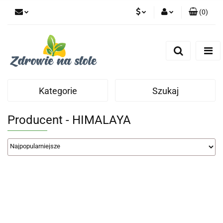
(
0
)
PLN
Zaloguj się
Zarejestruj się
CZK
Dodaj zgłoszenie
Zgody cookies
Kategorie
Szukaj
Producent - HIMALAYA