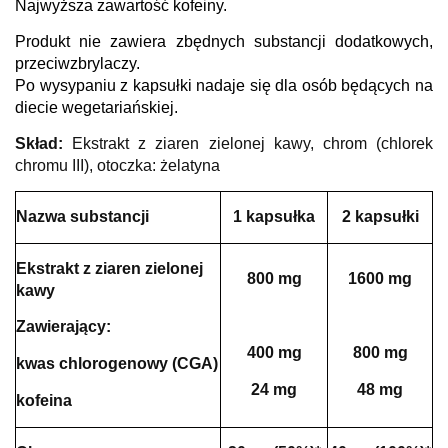
Najwyższa zawartość kofeiny.
Produkt nie zawiera zbędnych substancji dodatkowych,
przeciwzbrylaczy.
Po wysypaniu z kapsułki nadaje się dla osób będących na
diecie wegetariańskiej.
Skład:
Ekstrakt z ziaren zielonej kawy, chrom (chlorek
chromu III), otoczka: żelatyna
Nazwa substancji
1 kapsułka
2 kapsułki
Ekstrakt z ziaren zielonej
800 mg
1600 mg
kawy
Zawierający:
400 mg
800 mg
kwas chlorogenowy (CGA)
24 mg
48 mg
kofeina