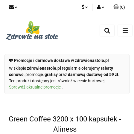
(
0
)
PLN
Zaloguj się
Zarejestruj się
CZK
Dodaj zgłoszenie
Zgody cookies
💸 Promocje i darmowa dostawa w zdrowienastole.pl
W sklepie
zdrowienastole.pl
regularnie oferujemy
rabaty
cenowe
, promocje,
gratisy
oraz
darmową dostawę od 59 zł
.
Ten produkt dostępny jest również w cenie hurtowej.
Sprawdź aktualne promocje
.
Green Coffee 3200 x 100 kapsułek -
Aliness