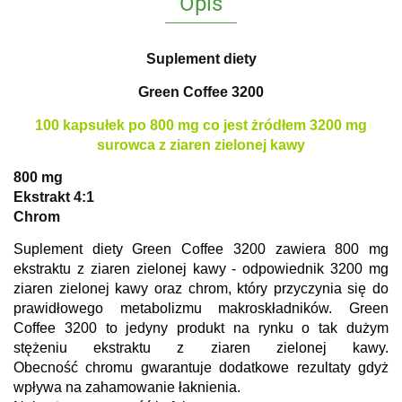
Opis
Suplement diety
Green Coffee 3200
100 kapsułek po 800 mg co jest żródłem 3200 mg
surowca z ziaren zielonej kawy
800 mg
Ekstrakt 4:1
Chrom
Suplement diety Green Coffee 3200 zawiera 800 mg
ekstraktu z ziaren zielonej kawy - odpowiednik 3200 mg
ziaren zielonej kawy oraz chrom, który przyczynia si
ę
do
prawid
ł
owego metabolizmu makrosk
ł
adnik
ó
w. Green
Coffee 3200 to jedyny produkt na rynku o tak dużym
st
ęż
eniu ekstraktu z ziaren zielonej kawy.
Obecno
ść
chromu gwarantuje dodatkowe rezultaty gdyż
wpływa na zahamowanie łaknienia.