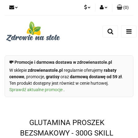
(
0
)
PLN
Zaloguj się
Zarejestruj się
CZK
Dodaj zgłoszenie
Zgody cookies
💸 Promocje i darmowa dostawa w zdrowienastole.pl
W sklepie
zdrowienastole.pl
regularnie oferujemy
rabaty
cenowe
, promocje,
gratisy
oraz
darmową dostawę od 59 zł
.
Ten produkt dostępny jest również w cenie hurtowej.
Sprawdź aktualne promocje
.
GLUTAMINA PROSZEK
BEZSMAKOWY - 300G SKILL