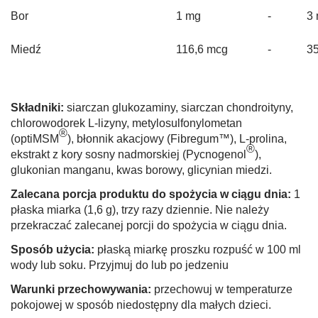
Bor
1 mg
-
3
Miedź
116,6 mcg
-
3
Składniki:
siarczan glukozaminy, siarczan chondroityny,
chlorowodorek L-lizyny, metylosulfonylometan
®
(optiMSM
), błonnik akacjowy (Fibregum™), L-prolina,
®
ekstrakt z kory sosny nadmorskiej (Pycnogenol
),
glukonian manganu, kwas borowy, glicynian miedzi.
Zalecana porcja produktu do spożycia w ciągu dnia:
1
płaska miarka (1,6 g), trzy razy dziennie. Nie należy
przekraczać zalecanej porcji do spożycia w ciągu dnia.
Sposób użycia:
płaską miarkę proszku rozpuść w 100 ml
wody lub soku. Przyjmuj do lub po jedzeniu
Warunki przechowywania:
przechowuj w temperaturze
pokojowej w sposób niedostępny dla małych dzieci.