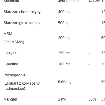
Składniki
Jedna miarka
%RWS
Tr
Siarczan chondroityny
400 mg
-
1
Siarczan glukozaminy
500mg
-
1
MSM
200 mg
-
6
(OptiMSM®)
L-lizyna
250 mg
-
7
L-prolina
100 mg
-
3
Pycnogenol®
6,66 mg
-
2
(Ekstrakt z kory sosny
nadmorskiej)
Mangan
1 mg
50%
3