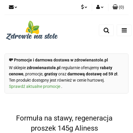
(
0
)
PLN
Zaloguj się
Zarejestruj się
CZK
Dodaj zgłoszenie
Zgody cookies
💸 Promocje i darmowa dostawa w zdrowienastole.pl
W sklepie
zdrowienastole.pl
regularnie oferujemy
rabaty
cenowe
, promocje,
gratisy
oraz
darmową dostawę od 59 zł
.
Ten produkt dostępny jest również w cenie hurtowej.
Sprawdź aktualne promocje
.
Formuła na stawy, regeneracja
proszek 145g Aliness