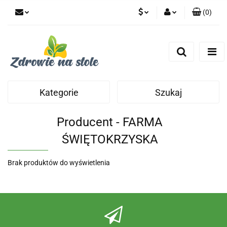
(
0
)
PLN
Zaloguj się
Zarejestruj się
CZK
Dodaj zgłoszenie
Zgody cookies
Kategorie
Szukaj
Producent - FARMA
ŚWIĘTOKRZYSKA
Brak produktów do wyświetlenia