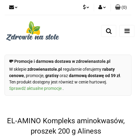
(
0
)
PLN
Zaloguj się
Zarejestruj się
CZK
Dodaj zgłoszenie
Zgody cookies
💸 Promocje i darmowa dostawa w zdrowienastole.pl
W sklepie
zdrowienastole.pl
regularnie oferujemy
rabaty
cenowe
, promocje,
gratisy
oraz
darmową dostawę od 59 zł
.
Ten produkt dostępny jest również w cenie hurtowej.
Sprawdź aktualne promocje
.
EL-AMINO Kompleks aminokwasów,
proszek 200 g Aliness