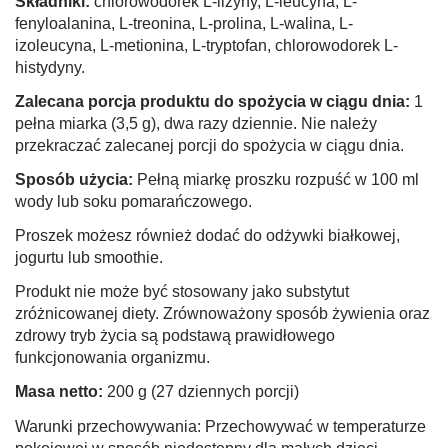
Składniki:
chlorowodorek L-lizyny, L-leucyna, L-
fenyloalanina, L-treonina, L-prolina, L-walina, L-
izoleucyna, L-metionina, L-tryptofan, chlorowodorek L-
histydyny.
Zalecana porcja produktu do spożycia w ciągu dnia:
1
pełna miarka (3,5 g), dwa razy dziennie. Nie należy
przekraczać zalecanej porcji do spożycia w ciągu dnia.
Sposób użycia:
Pełną miarkę proszku rozpuść w 100 ml
wody lub soku pomarańczowego.
Proszek możesz również dodać do odżywki białkowej,
jogurtu lub smoothie.
Produkt nie może być stosowany jako substytut
zróżnicowanej diety. Zrównoważony sposób żywienia oraz
zdrowy tryb życia są podstawą prawidłowego
funkcjonowania organizmu.
Masa netto:
200 g (27 dziennych porcji)
Warunki przechowywania: Przechowywać w temperaturze