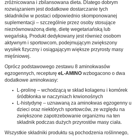
zróżnicowana i zbilansowana dieta. Dlatego dobrym
rozwiązaniem jest dodatkowe dostarczanie tych
składników w postaci odpowiednio skomponowanej
suplementacji – szczególnie przez osoby stosujące
niezrównoważoną dietę, dietę wegetariańską lub
wegańską. Produkt dedykowany jest również osobom
aktywnym i sportowcom, podejmującym zwiększony
wysiłek fizyczny i osiągającym większe przyrosty masy
mięśniowej.
Oprócz podstawowego zestawu 8 aminokwasów
egzogennych, recepturę
eL-AMINO
wzbogacono o dwa
dodatkowe aminokwasy:
L-prolinę – wchodzącą w skład kolagenu i komórek
śródbłonka w naczyniach krwionośnych
L-histydynę – uznawaną za aminokwas egzogenny u
dzieci oraz niektórych sportowców, ze względu na
zwiększone zapotrzebowanie organizmu na ten
składnik podczas dużych przyrostów masy ciała.
Wszystkie składniki produktu są pochodzenia roślinnego,