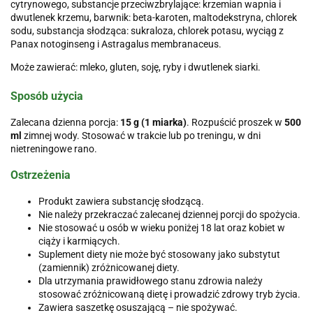
cytrynowego, substancje przeciwzbrylające: krzemian wapnia i
dwutlenek krzemu, barwnik: beta-karoten, maltodekstryna, chlorek
sodu, substancja słodząca: sukraloza, chlorek potasu, wyciąg z
Panax notoginseng i Astragalus membranaceus.
Może zawierać: mleko, gluten, soję, ryby i dwutlenek siarki.
Sposób użycia
Zalecana dzienna porcja:
15 g (1 miarka)
. Rozpuścić proszek w
500
ml
zimnej wody. Stosować w trakcie lub po treningu, w dni
nietreningowe rano.
Ostrzeżenia
Produkt zawiera substancję słodzącą.
Nie należy przekraczać zalecanej dziennej porcji do spożycia.
Nie stosować u osób w wieku poniżej 18 lat oraz kobiet w
ciąży i karmiących.
Suplement diety nie może być stosowany jako substytut
(zamiennik) zróżnicowanej diety.
Dla utrzymania prawidłowego stanu zdrowia należy
stosować zróżnicowaną dietę i prowadzić zdrowy tryb życia.
Zawiera saszetkę osuszającą – nie spożywać.