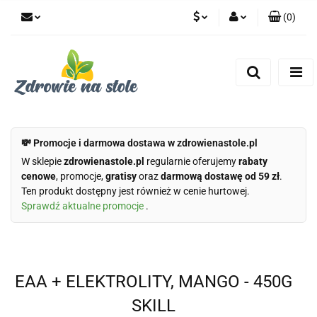
(
0
)
PLN
Zaloguj się
Zarejestruj się
CZK
Dodaj zgłoszenie
Zgody cookies
💸 Promocje i darmowa dostawa w zdrowienastole.pl
W sklepie
zdrowienastole.pl
regularnie oferujemy
rabaty
cenowe
, promocje,
gratisy
oraz
darmową dostawę od 59 zł
.
Ten produkt dostępny jest również w cenie hurtowej.
Sprawdź aktualne promocje
.
EAA + ELEKTROLITY, MANGO - 450G
SKILL