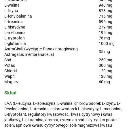
L-walina
940 mg
L-lizyna
878 mg
L-fenyloalanina
716 mg
L-treonina
596 mg
L-histydyna
279 mg
L-metionina
195 mg
L-tryptofan
76 mg
L-glutamina
1000 mg
AstraGin® (wyciąg z: Panax notoginseng,
35 mg
Astragalus membranaceus)
Sód
250 mg
Potas
300 mg
Chlorki
120 mg
Wapń
120 mg
Magnez
60 mg
Skład
EAA (L-leucyna, L-izoleucyna, L-walina, chlorowodorek L-lizyny, L-
fenyloalanina, L-treonina, chlorowodorek L-histydyny, L-metionina,
L-tryptofan), regulatory kwasowości: kwas cytrynowy i kwas
jabłkowy, L-glutamina, aromat, cytrynian sodu, cytrynian potasu,
sole wapniowe kwasu cytrynowego, sole magnezowe kwasu