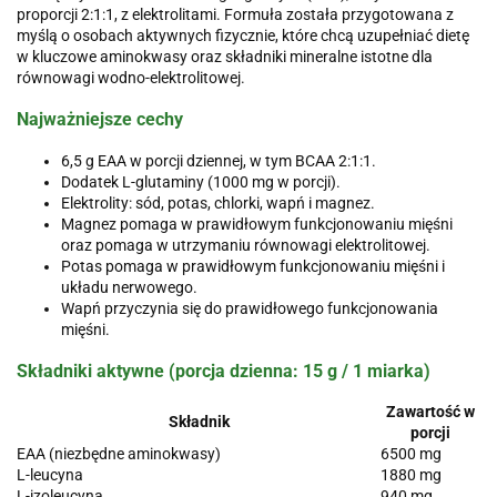
proporcji 2:1:1, z elektrolitami. Formuła została przygotowana z
myślą o osobach aktywnych fizycznie, które chcą uzupełniać dietę
w kluczowe aminokwasy oraz składniki mineralne istotne dla
równowagi wodno-elektrolitowej.
Najważniejsze cechy
6,5 g EAA w porcji dziennej, w tym BCAA 2:1:1.
Dodatek L-glutaminy (1000 mg w porcji).
Elektrolity: sód, potas, chlorki, wapń i magnez.
Magnez pomaga w prawidłowym funkcjonowaniu mięśni
oraz pomaga w utrzymaniu równowagi elektrolitowej.
Potas pomaga w prawidłowym funkcjonowaniu mięśni i
układu nerwowego.
Wapń przyczynia się do prawidłowego funkcjonowania
mięśni.
Składniki aktywne (porcja dzienna: 15 g / 1 miarka)
Zawartość w
Składnik
porcji
EAA (niezbędne aminokwasy)
6500 mg
L-leucyna
1880 mg
L-izoleucyna
940 mg