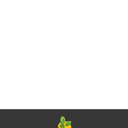
TABLETKI
NA
WZDĘCIA
36.99
KOLAGEN +
KOLAGEN RYBI
KOLAGEN Z
I PŁASKI
KWAS
COMPLEX
DZIKIEGO
BRZUCH
HIALURONOWY
BEZGLUTENOWY
DORSZA Z
BIO 45
50.62
61.77
44.89
BEZGLUTENOWY
60 KAPSUŁEK
WITAMINĄ C
szt. -
90 KAPSUŁEK
38,76 g -
BEZGLUTENO
PHYSALIS
57,15 g -
PHARMOVIT
90 KAPSUŁEK 
PHARMOVIT
(CLEAN LABEL)
g - PHARMOVIT
(CLASSIC)
(CLASSIC)