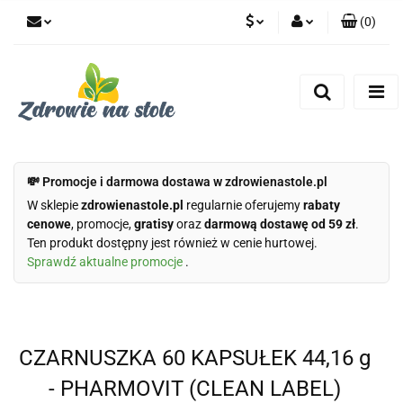
(
0
)
PLN
Zaloguj się
Zarejestruj się
CZK
Dodaj zgłoszenie
Zgody cookies
💸 Promocje i darmowa dostawa w zdrowienastole.pl
W sklepie
zdrowienastole.pl
regularnie oferujemy
rabaty
cenowe
, promocje,
gratisy
oraz
darmową dostawę od 59 zł
.
Ten produkt dostępny jest również w cenie hurtowej.
Sprawdź aktualne promocje
.
CZARNUSZKA 60 KAPSUŁEK 44,16 g
- PHARMOVIT (CLEAN LABEL)