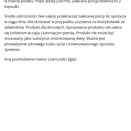
w trakcie posiłku. Popić wodą (250 ml). Zalecana porcja dzienna to 2
kapsułki.
Środki ostrożności: Nie należy przekraczać zalecanej porcji do spożycia
w ciągu dnia. Nie stosować w przypadku uczulenia na którykolwiek ze
składników. Produkt dla dorosłych. Spożywania produktu nie zaleca
się kobietom w ciąży i karmiącym piersią. Produkt nie może być
stosowany jako substytut zróżnicowanej diety. Ważne jest
prowadzenie zdrowego trybu życia i zrównoważonego sposobu
żywienia.
Kraj pochodzenia nasion czarnuszki: Egipt.