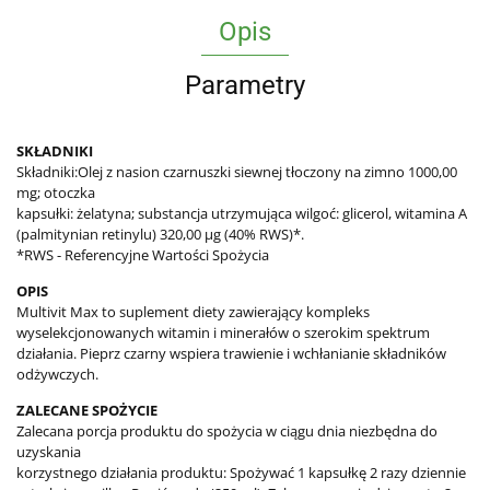
Opis
Parametry
SKŁADNIKI
Składniki:Olej z nasion czarnuszki siewnej tłoczony na zimno 1000,00
mg; otoczka
kapsułki: żelatyna; substancja utrzymująca wilgoć: glicerol, witamina A
(palmitynian retinylu) 320,00 µg (40% RWS)*.
*RWS - Referencyjne Wartości Spożycia
OPIS
Multivit Max to suplement diety zawierający kompleks
wyselekcjonowanych witamin i minerałów o szerokim spektrum
działania. Pieprz czarny wspiera trawienie i wchłanianie składników
odżywczych.
ZALECANE SPOŻYCIE
Zalecana porcja produktu do spożycia w ciągu dnia niezbędna do
uzyskania
korzystnego działania produktu: Spożywać 1 kapsułkę 2 razy dziennie