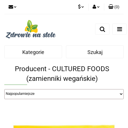
(
0
)
PLN
Zaloguj się
Zarejestruj się
CZK
Dodaj zgłoszenie
Zgody cookies
Kategorie
Szukaj
Producent - CULTURED FOODS
(zamienniki wegańskie)