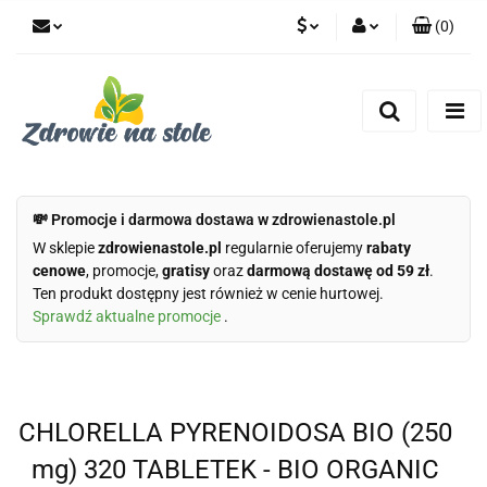
(
0
)
PLN
Zaloguj się
Zarejestruj się
CZK
Dodaj zgłoszenie
Zgody cookies
💸 Promocje i darmowa dostawa w zdrowienastole.pl
W sklepie
zdrowienastole.pl
regularnie oferujemy
rabaty
cenowe
, promocje,
gratisy
oraz
darmową dostawę od 59 zł
.
Ten produkt dostępny jest również w cenie hurtowej.
Sprawdź aktualne promocje
.
CHLORELLA PYRENOIDOSA BIO (250
mg) 320 TABLETEK - BIO ORGANIC