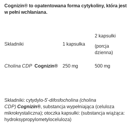
Cognizin® to opatentowana forma cytykoliny, która jest
w pełni wchłaniana.
2 kapsułki
Składniki
1 kapsułka
(porcja
dzienna)
C
holina CDP
Cognizin®
250 mg
500 mg
Składniki: cytydylo-
5
'-
difosfocholina (cholina
CDP)
Cognizin®
, substancja wypełniająca (celuloza
mikrokrystaliczna); otoczka kapsułki: (substancja wiążąca:
hydroksypropylometyloceluloza)