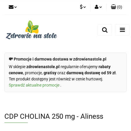
(
0
)
PLN
Zaloguj się
Zarejestruj się
CZK
Dodaj zgłoszenie
Zgody cookies
💸 Promocje i darmowa dostawa w zdrowienastole.pl
W sklepie
zdrowienastole.pl
regularnie oferujemy
rabaty
cenowe
, promocje,
gratisy
oraz
darmową dostawę od 59 zł
.
Ten produkt dostępny jest również w cenie hurtowej.
Sprawdź aktualne promocje
.
CDP CHOLINA 250 mg - Aliness