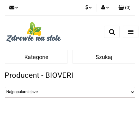
(
0
)
PLN
Zaloguj się
Zarejestruj się
CZK
Dodaj zgłoszenie
Zgody cookies
Kategorie
Szukaj
Producent - BIOVERI