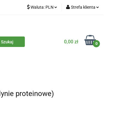
Waluta:
PLN
Strefa klienta
iety
PLN
Zaloguj się
dla zwierząt
CZK
Zarejestruj się
Dodaj zgłoszenie
0,00 zł
0
Zgody cookies
iczne
Eko środki czystości
Kontakt
ynie proteinowe)