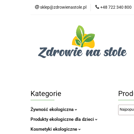
sklep@zdrowienastole.pl
+48 722 340 800
Żywność ekologicz
Kosmetyki ekologi
Duże opakowania
Żywność ekologiczna
Produkty eko dla 
Dom i ogród
Żywność dla zwierząt
Duż
Kategorie
Prod
Żywność ekologiczna
Produkty ekologiczne dla dzieci
Kosmetyki ekologiczne