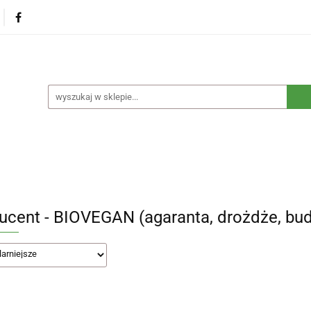
na
Produkty eko dla dzieci
Naturalne suplementy d
czne
Eko środki czystości
Dom i ogród
Żywność 
Blog
Nasza misja
Dropshipping
Kontakt
dzieci
Naturalne suplementy diety
Kosmetyki ekolog
e opakowania
Blog
Nasza misja
Dropshipping
ucent - BIOVEGAN (agaranta, drożdże, bud