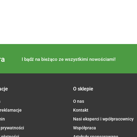
ra
I bądź na bieżąco ze wszystkimi nowościami!
acje
O sklepie
a
O nas
 reklamacje
Kontakt
min
Nasi eksperci i wpółpracownicy
 prywatności
Współpraca
 płatności
Artykuły sponsorowane