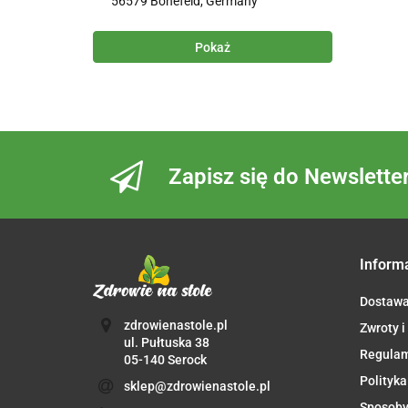
56579 Bonefeld, Germany
Pokaż
Zapisz się do Newslette
Inform
Dostaw
zdrowienastole.pl
Zwroty i
ul. Pułtuska 38
Regula
05-140 Serock
Polityka
sklep@zdrowienastole.pl
Sposoby