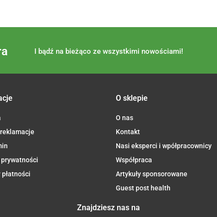
ra
I bądź na bieżąco ze wszystkimi nowościami!
acje
O sklepie
a
O nas
 reklamacje
Kontakt
min
Nasi eksperci i wpółpracownicy
 prywatności
Współpraca
 płatności
Artykuły sponsorowane
Guest post health
Znajdziesz nas na