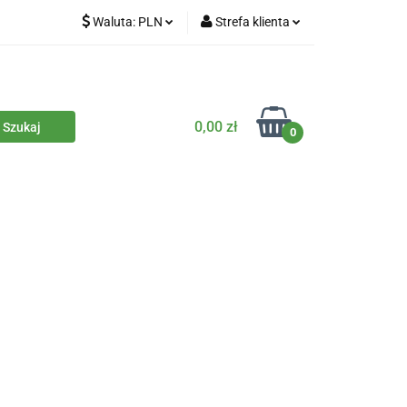
Waluta:
PLN
Strefa klienta
iety
PLN
Zaloguj się
dla zwierząt
CZK
Zarejestruj się
Dodaj zgłoszenie
0,00 zł
0
Zgody cookies
iczne
Eko środki czystości
Kontakt