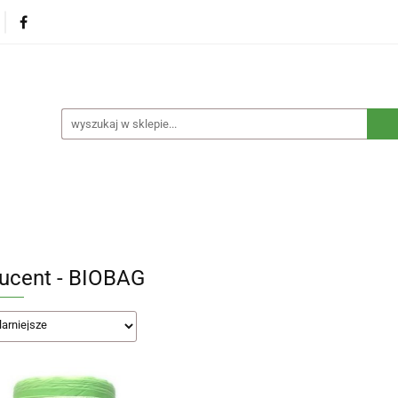
na
Produkty eko dla dzieci
Naturalne suplementy d
czne
Eko środki czystości
Dom i ogród
Żywność 
Blog
Nasza misja
Dropshipping
Kontakt
dzieci
Naturalne suplementy diety
Kosmetyki ekolog
e opakowania
Blog
Nasza misja
Dropshipping
ucent - BIOBAG