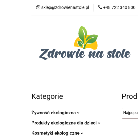
sklep@zdrowienastole.pl
+48 722 340 800
Żywność ekologicz
Kosmetyki ekologi
Duże opakowania
Żywność ekologiczna
Produkty eko dla 
Dom i ogród
Żywność dla zwierząt
Duż
Kategorie
Prod
Żywność ekologiczna
Produkty ekologiczne dla dzieci
Kosmetyki ekologiczne