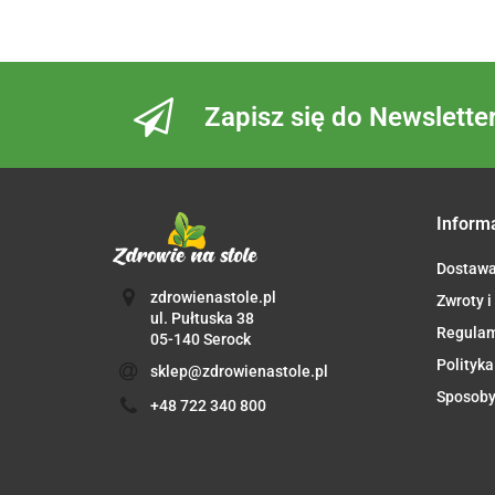
Zapisz się do Newslette
Inform
Dostaw
zdrowienastole.pl
Zwroty i
ul. Pułtuska 38
Regula
05-140 Serock
Polityka
sklep@zdrowienastole.pl
Sposoby
+48 722 340 800