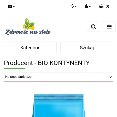
(
0
)
PLN
Zaloguj się
Zarejestruj się
CZK
Dodaj zgłoszenie
Zgody cookies
Kategorie
Szukaj
Producent - BIO KONTYNENTY