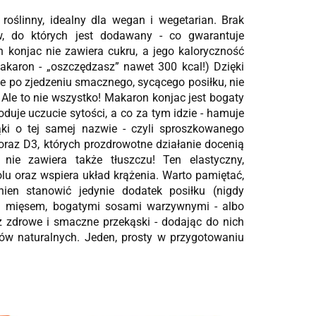
roślinny, idealny dla wegan i wegetarian. Brak
, do których jest dodawany - co gwarantuje
konjac nie zawiera cukru, a jego kaloryczność
akaron - „oszczędzasz” nawet 300 kcal!) Dzięki
że po zjedzeniu smacznego, sycącego posiłku, nie
le to nie wszystko! Makaron konjac jest bogaty
duje uczucie sytości, a co za tym idzie - hamuje
i o tej samej nazwie - czyli sproszkowanego
oraz D3, których prozdrowotne działanie docenią
ie zawiera także tłuszczu! Ten elastyczny,
u oraz wspiera układ krążenia. Warto pamiętać,
ien stanowić jedynie dodatek posiłku (nigdy
ym mięsem, bogatymi sosami warzywnymi - albo
 zdrowe i smaczne przekąski - dodając do nich
ów naturalnych. Jeden, prosty w przygotowaniu