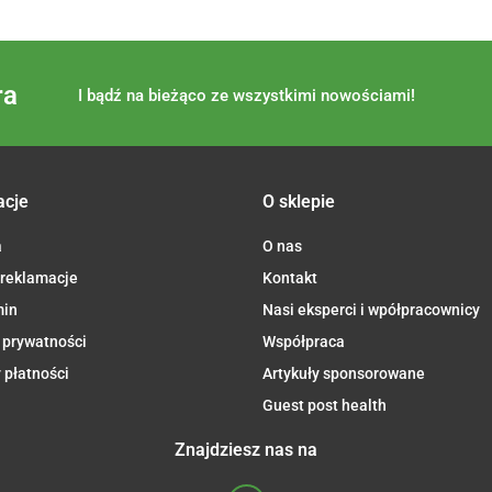
ra
I bądź na bieżąco ze wszystkimi nowościami!
acje
O sklepie
a
O nas
 reklamacje
Kontakt
min
Nasi eksperci i wpółpracownicy
 prywatności
Współpraca
 płatności
Artykuły sponsorowane
Guest post health
Znajdziesz nas na