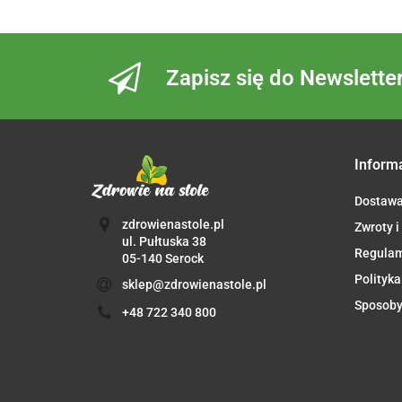
Zapisz się do Newslette
Inform
Dostaw
zdrowienastole.pl
Zwroty i
ul. Pułtuska 38
Regula
05-140 Serock
Polityka
sklep@zdrowienastole.pl
Sposoby
+48 722 340 800