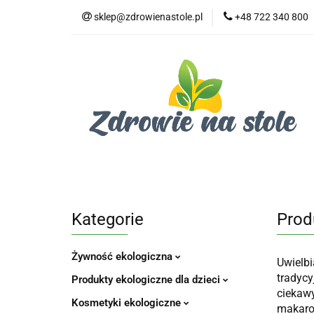
sklep@zdrowienastole.pl
+48 722 340 800
Żywność ekologicz
Kosmetyki ekologi
Duże opakowania
Żywność ekologiczna
Produkty eko dla 
Dom i ogród
Żywność dla zwierząt
Duż
Kategorie
Prod
Żywność ekologiczna
Uwielbi
tradyc
Produkty ekologiczne dla dzieci
ciekawy
Kosmetyki ekologiczne
makaron