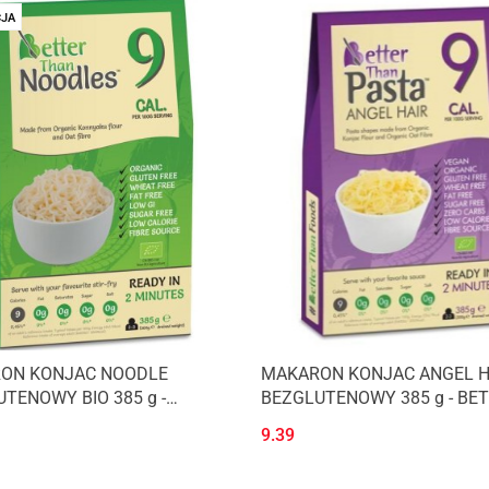
JA
ON KONJAC NOODLE
MAKARON KONJAC ANGEL H
TENOWY BIO 385 g -
BEZGLUTENOWY 385 g - BE
R THAN FOODS
THAN FOODS
9.39