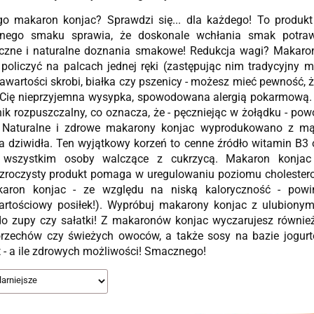
o makaron konjac? Sprawdzi się... dla każdego! To produkt 
tnego smaku sprawia, że doskonale wchłania smak potraw
iczne i naturalne doznania smakowe! Redukcja wagi? Makaron 
oliczyć na palcach jednej ręki (zastępując nim tradycyjny m
awartości skrobi, białka czy pszenicy - możesz mieć pewność, 
Cię nieprzyjemna wysypka, spowodowana alergią pokarmową. A
ik rozpuszczalny, co oznacza, że - pęczniejąc w żołądku - powo
. Naturalne i zdrowe makarony konjac wyprodukowano z mąk
a dziwidła. Ten wyjątkowy korzeń to cenne źródło witamin B3 
 wszystkim osoby walczące z cukrzycą. Makaron konjac n
zroczysty produkt pomaga w uregulowaniu poziomu cholesterol
aron konjac - ze względu na niską kaloryczność - powin
artościowy posiłek!). Wypróbuj makarony konjac z ulubion
do zupy czy sałatki! Z makaronów konjac wyczarujesz również
orzechów czy świeżych owoców, a także sosy na bazie jogurt
 - a ile zdrowych możliwości! Smacznego!