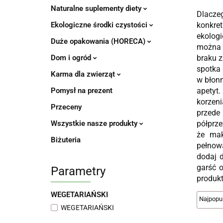
Naturalne suplementy diety
Dlaczeg
Ekologiczne środki czystości
konkre
ekolog
Duże opakowania (HORECA)
można p
Dom i ogród
braku z
spotka 
Karma dla zwierząt
w błonn
Pomysł na prezent
apetyt
korzeni
Przeceny
przede
Wszystkie nasze produkty
półprze
że mak
Biżuteria
pełnow
dodaj 
garść 
Parametry
produkt
WEGETARIAŃSKI
WEGETARIAŃSKI