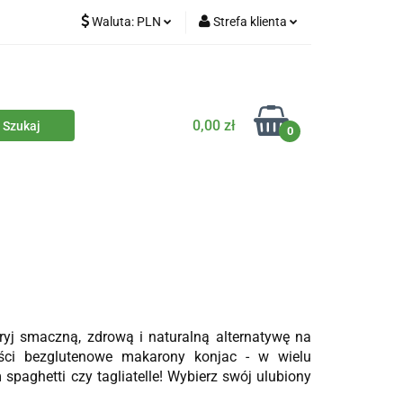
Waluta:
PLN
Strefa klienta
iety
PLN
Zaloguj się
dla zwierząt
CZK
Zarejestruj się
Dodaj zgłoszenie
0,00 zł
0
Zgody cookies
iczne
Eko środki czystości
Kontakt
ryj smaczną, zdrową i naturalną alternatywę na
ości bezglutenowe makarony konjac - w wielu
spaghetti czy tagliatelle! Wybierz swój ulubiony