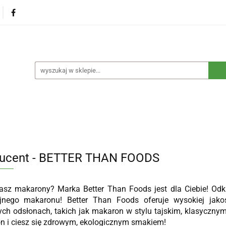
na
Produkty eko dla dzieci
Naturalne suplementy d
czne
Eko środki czystości
Dom i ogród
Żywność 
Blog
Nasza misja
Dropshipping
Kontakt
dzieci
Naturalne suplementy diety
Kosmetyki ekolog
e opakowania
Blog
Nasza misja
Dropshipping
ucent - BETTER THAN FOODS
asz makarony? Marka Better Than Foods jest dla Ciebie! Odk
yjnego makaronu! Better Than Foods oferuje wysokiej jak
ch odsłonach, takich jak makaron w stylu tajskim, klasycznym 
 i ciesz się zdrowym, ekologicznym smakiem!