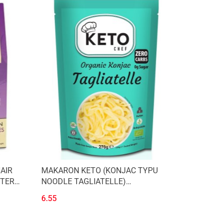
AIR
MAKARON KETO (KONJAC TYPU
TTER
NOODLE TAGLIATELLE)
BEZGLUTENOWY BIO 270 g -
6.55
BETTER THAN FOODS (KETO CHEF)