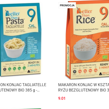
PROMOCJA
ON KONJAC TAGLIATELLE
MAKARON KONJAC W KSZTA
TENOWY BIO 385 g -
RYŻU BEZGLUTENOWY BIO 3
R THAN FOOD
BETTER THAN FOOD
9.01